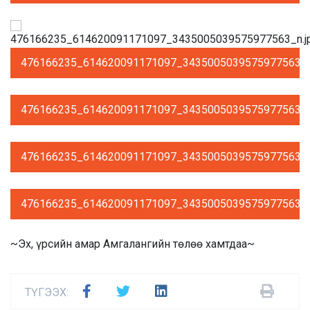
476166235_614620091171097_3435005039575977563_n
476166235_614620091171097_3435005039575977563_n
476166235_614620091171097_3435005039575977563_n
476166235_614620091171097_3435005039575977563_n
~Эх, үрсийн амар Амгалангийн төлөө хамтдаа~
ТҮГЭЭХ: