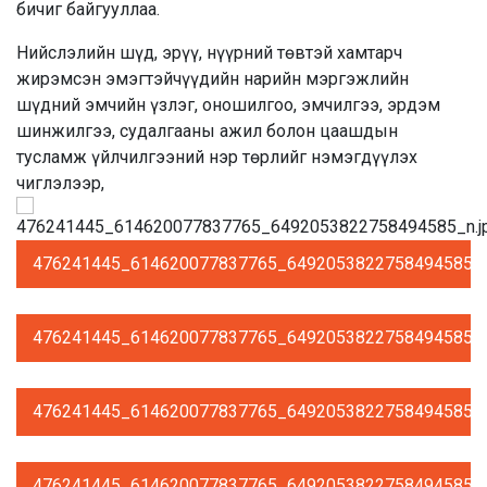
бичиг байгууллаа.
Нийслэлийн шүд, эрүү, нүүрний төвтэй хамтарч
жирэмсэн эмэгтэйчүүдийн нарийн мэргэжлийн
шүдний эмчийн үзлэг, оношилгоо, эмчилгээ, эрдэм
шинжилгээ, судалгааны ажил болон цаашдын
тусламж
үйлчилгээний нэр төрлийг нэмэгдүүлэх
чиглэлээр,
476241445_614620077837765_6492053822758494585_n
476241445_614620077837765_6492053822758494585_n
476241445_614620077837765_6492053822758494585_n
476241445_614620077837765_6492053822758494585_n