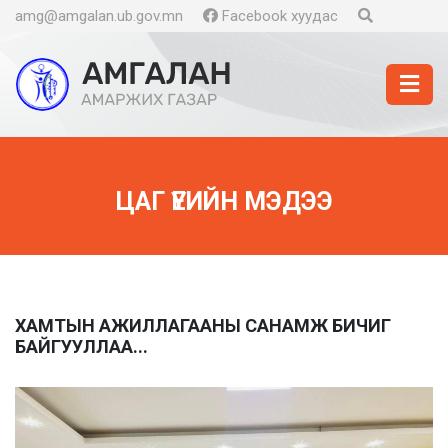
amg@amgalan.ub.gov.mn
Facebook хуудас
ЦАГ ҮЕИЙН МЭДЭЭ
ХАМТЫН АЖИЛЛАГААНЫ САНАМЖ БИЧИГ
БАЙГУУЛЛАА...