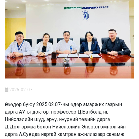
2025-02-07
Өнөөдөр буюу 2025.02.07-ны өдөр амаржих газрын
дарга АУ-ы доктор, профессор Ц.Батболд нь
Нийслэлийн шүд, эрүү, нүүрний төвийн дарга
Д.Долгормаа болон Нийслэлийн Энэрэл эмнэлгийн
дарга А.Сувдаа нартай хамтран ажиллахаар санамж