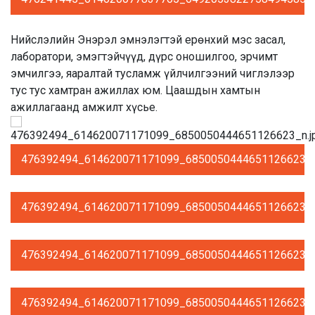
Нийслэлийн Энэрэл эмнэлэгтэй ерөнхий мэс засал,
лаборатори, эмэгтэйчүүд, дүрс оношилгоо, эрчимт
эмчилгээ, яаралтай тусламж үйлчилгээний чиглэлээр
тус тус хамтран ажиллах юм. Цаашдын хамтын
ажиллагаанд амжилт хүсье.
476392494_614620071171099_6850050444651126623_n
476392494_614620071171099_6850050444651126623_n
476392494_614620071171099_6850050444651126623_n
476392494_614620071171099_6850050444651126623_n