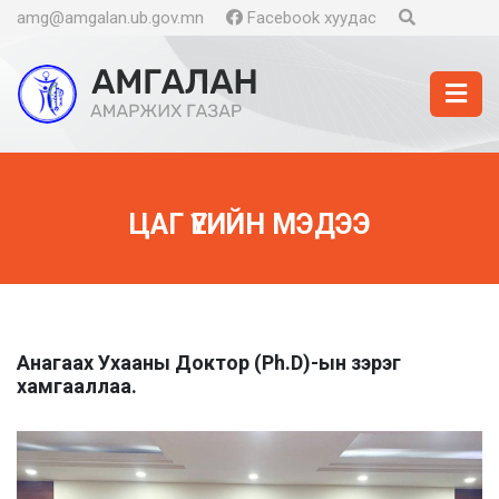
amg@amgalan.ub.gov.mn
Facebook хуудас
ЦАГ ҮЕИЙН МЭДЭЭ
Анагаах Ухааны Доктор (Ph.D)-ын зэрэг
хамгааллаа.