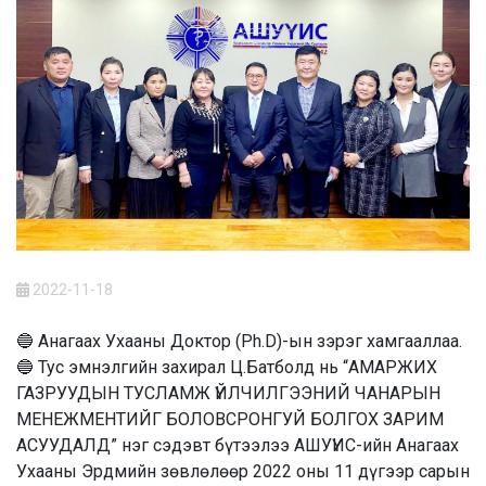
2022-11-18
🔵 Анагаах Ухааны Доктор (Ph.D)-ын зэрэг хамгааллаа.
🔵 Тус эмнэлгийн захирал Ц.Батболд нь “АМАРЖИХ
ГАЗРУУДЫН ТУСЛАМЖ ҮЙЛЧИЛГЭЭНИЙ ЧАНАРЫН
МЕНЕЖМЕНТИЙГ БОЛОВСРОНГУЙ БОЛГОХ ЗАРИМ
АСУУДАЛД” нэг сэдэвт бүтээлээ АШУҮИС-ийн Анагаах
Ухааны Эрдмийн зөвлөлөөр 2022 оны 11 дүгээр сарын