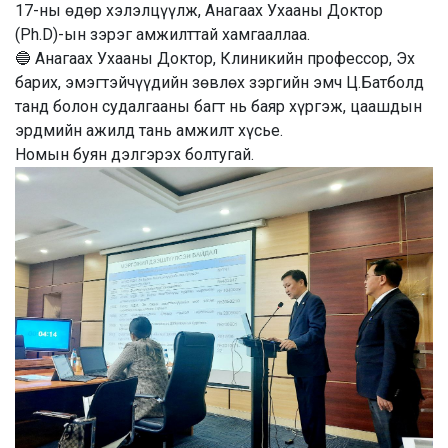
17-ны өдөр хэлэлцүүлж, Анагаах Ухааны Доктор
(Ph.D)-ын зэрэг амжилттай хамгааллаа.
🔵 Анагаах Ухааны Доктор, Клиникийн профессор, Эх
барих, эмэгтэйчүүдийн зөвлөх зэргийн эмч Ц.Батболд
танд болон
судалгааны багт нь баяр хүргэж, цаашдын
эрдмийн ажилд тань амжилт хүсье.
Номын буян дэлгэрэх болтугай.