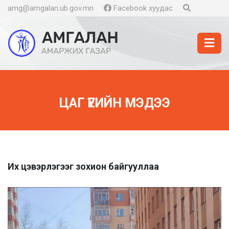
amg@amgalan.ub.gov.mn
Facebook хуудас
ЦАГ ҮЕИЙН МЭДЭЭ
Их цэвэрлэгээг зохион байгууллаа