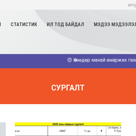
amg
Й
СТАТИСТИК
ИЛ ТОД БАЙДАЛ
МЭДЭЭ МЭДЭЭЛЭ
😍 Өнөөдөр манай амаржих газарт 
СУРГАЛТ