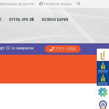
@amgalan.ub.gov.mn
Facebook хуудас
Л
ХУУЛЬ ЭРХ ЗҮЙ
ХОЛБОО БАРИХ
22 эх амаржиж 13 хүү, 9 охин мэндэллээ. Танд эрүүл энхийг 
7711-1555