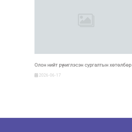
Олон нийт рүү чиглэсэн сургалтын хөтөлбөр
2026-06-17