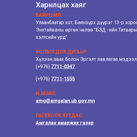
Харилцах хаяг
БАЙРШИЛ:
Улаанбаатар хот, Баянзүрх дүүрэг 13-р хоро
Энхтайваны өргөн чөлөө "БЗД -ийн Татвар
хэлтсийн урд"
ХОЛБОГДОХ ДУГААР:
Хүлээн авах болон Эргэлт лавлагаа мэдээ
(+976)
7711-0347
(+976)
7711-1555
И-МЭЙЛ:
amg@amgalan.ub.gov.mn
FACEBOOK ХУУДАС:
Амгалан амаржих газар