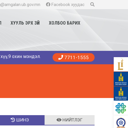
@amgalan.ub.gov.mn
Facebook хуудас
Л
ХУУЛЬ ЭРХ ЗҮЙ
ХОЛБОО БАРИХ
ин мэндэллээ. Танд эрүүл энхийг хүсье. 😍👨‍⚕️👩‍⚕️🏥 Амга
7711-1555
ШИНЭ
НИЙТЛЭГ