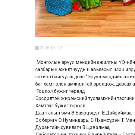
2026-05-02
Монголын эрүүл мэндийн ажилтны ҮЭ-ийн 
салбарын ажилтнуудын авьяасыг нээн илрү
зохион байгуулагдсан “Эрүүл мэндийн ажи
баг хамт олон амжилттай оролцож, дараах 
Гоцлол бүжиг төрөлд
Эрсдэлтэй жирэмсний тусламжийн тасгийн 
Хамтлаг бүжиг төрөлд
Даатгалын эмч Э.Баярцэцэг, Ё.Дайриймаа,
Эх баригч О.Нуминдарь, Б.Лхамсүрэн, Г.Мөн
Дурангийн сувилагч В.Цэвэлмаа,
Лабораторийн техникч Б.Үүрийнтуяа – Тэргү