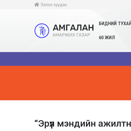
Эхлэл хуудас
БИДНИЙ ТУХА
60 ЖИЛ
“Эрүүл мэндийн ажилт