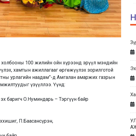
Н
Зү
холбооны 100 жилийн ойн хүрээнд эрүүл мэндийн
Эх
үлэх, хамтын ажиллагааг өргөжүүлэх зорилготой
лтны урлагийн наадам”-д Амгалан амаржих газрын
амжилтуудыг үзүүллээ. Үүнд:
Ха
эх баригч О.Нуминдарь – Тэргүүн байр
У
ххишиг, П.Баасансүрэн,
А
үн байр