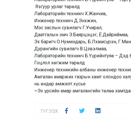
Язгуур урлаг төрөлд
Лабораторийн техникч Х.Жанчив,
Инженер техникч Д.Энхжин,
Мэс заслын сувилагч Г.Учирал,
Даатгалын эмч Э.Баярцэцэг, Ё.Дайриймаа,
Эх баригч О.Нуминдарь, Б.Лхамсүрэн, Г.Мөн
Дурангийн сувилагч В.Цэвэлмаа,
Лабораторийн техникч Б.Үүрийнтуяа – Дэд 
Гоцлол хөгжим төрөлд
Инженер техникийн албаны инженер техник
Амгалан амаржих газрын хамт олондоо халу
нь өндөр амжилт хүсье
~Эх үрсийн амар амгалангийн төлөө хамтд
ТҮГЭЭХ: