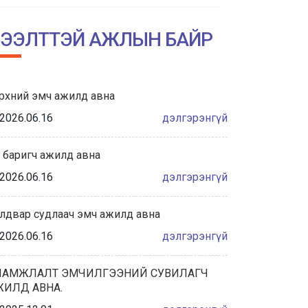
НИЙСЛЭЛИЙН АМГАЛАН АМАРЖИХ
ГАЗРЫН ТҮҮХТ 60 ЖИЛИЙН ОЙН
ЭЭЛТТЭЙ АЖЛЫН БАЙР
ХҮРЭЭНД ЗОХИОН БАЙГУУЛАГДА...
2026/06/04
рхний эмч ажилд авна
Халдвар сэргийлэлт хяналтын
албаны танилцуулга
2026.06.16
дэлгэрэнгүй
2026/05/28
 баригч ажилд авна
“ЭХИЙН СҮҮНИЙ НӨӨЦИЙН БАНКНЫ ҮЙЛ
2026.06.16
дэлгэрэнгүй
АЖИЛЛАГААНЫ ЖУРАМ”-Д САНАЛ
АВАХ ХЭЛЭЛЦҮҮЛЭГТ ОР...
лдвар судлаач эмч ажилд авна
2026/05/27
2026.06.16
дэлгэрэнгүй
ҮЕ, ҮЕИЙН АХМАД АЖИЛТНУУДАА
ХҮЛЭЭН АВЧ, ХҮНДЭТГЭЛ ҮЗҮҮЛЛЭЭ.
ЛАМЖЛАЛТ ЭМЧИЛГЭЭНИЙ СУВИЛАГЧ
ЖИЛД АВНА.
2026/05/22