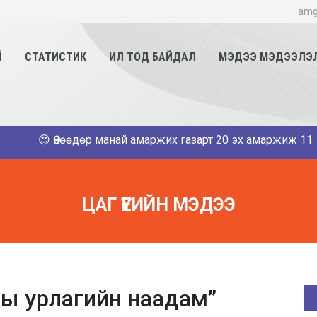
amg
Й
СТАТИСТИК
ИЛ ТОД БАЙДАЛ
МЭДЭЭ МЭДЭЭЛЭ
😍 Өнөөдөр манай амаржих газарт 20 эх амаржиж 11 хүү,9 ох
ЦАГ ҮЕИЙН МЭДЭЭ
ны урлагийн наадам”