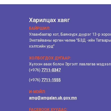
Харилцах хаяг
БАЙРШИЛ:
Улаанбаатар хот, Баянзүрх дүүрэг 13-р хоро
Энхтайваны өргөн чөлөө "БЗД -ийн Татвар
хэлтсийн урд"
ХОЛБОГДОХ ДУГААР:
Хүлээн авах болон Эргэлт лавлагаа мэдээ
(+976)
7711-0347
(+976)
7711-1555
И-МЭЙЛ:
amg@amgalan.ub.gov.mn
FACEBOOK ХУУДАС: