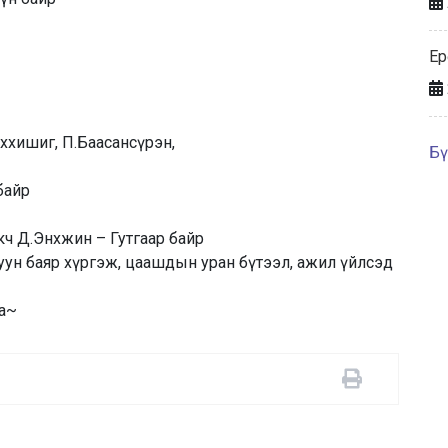
Ер
ххишиг, П.Баасансүрэн,
Бү
байр
ч Д.Энхжин – Гутгаар байр
ун баяр хүргэж, цаашдын уран бүтээл, ажил үйлсэд
аа~