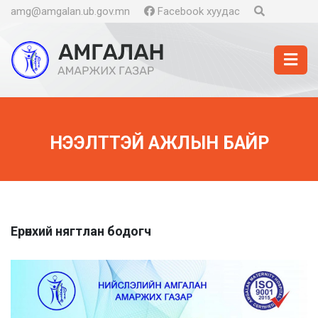
amg@amgalan.ub.gov.mn
Facebook хуудас
НЭЭЛТТЭЙ АЖЛЫН БАЙР
Ерөнхий нягтлан бодогч