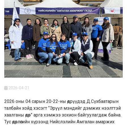
2026-04-21
2026 оны 04 сарын 20-22-ны өдрүүдэд Д.Сүхбаатарын
талбайн хойд хэсэгт “Эрүүл мэндийг дэмжих нээлттэй
хаалганы өдөр” арга хэмжээ зохион байгуулагдаж байна.
Тус өдөрлөгийн хүрээнд Нийслэлийн Амгалан амаржих