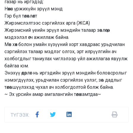
газар нь иргэдэд:
Нөхөн үржихүйн эрүүл мэнд
Гэр бүл төлөвлөлт
Жирэмслэлтээс сэргийлэх арга (ЖСА)
Жирэмсний үеийн эрүүл мэндийн талаар зөвлөгөө,
мэдээлэл өгч ажиллаж байна.
Мөн хөх болон умайн хүзүүний хорт хавдраас урьдчилан
сэргийлэх талаар мэдлэг олгох, эрт илрүүлгийн ач
холбогдлыг таниулах чиглэлээр үйл ажиллагаа явуулж
байгаа юм.
Энэхүү өдөрлөг нь иргэдийн эрүүл мэндийн боловсролыг
нэмэгдүүлэх, урьдчилан сэргийлэх үзлэг, зөв дадлыг
төлөвшүүлэхэд чухал ач холбогдолтой болж байна.
~ Эх үрсийн амар амгалангийн төлөө хамтдаа~
ТҮГЭЭХ: