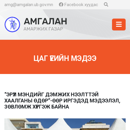
amg@amgalan.ub.gov.mn
Facebook хуудас
ЦАГ ҮЕИЙН МЭДЭЭ
“ЭРҮҮЛ МЭНДИЙГ ДЭМЖИХ НЭЭЛТТЭЙ
ХААЛГАНЫ ӨДӨР”-ӨӨР ИРГЭДЭД МЭДЭЭЛЭЛ,
ЗӨВЛӨМЖ ХҮРГЭЖ БАЙНА