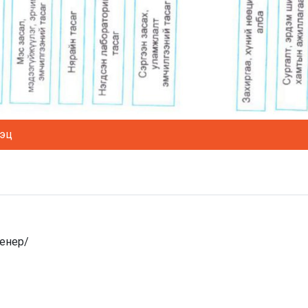
тэц
женер/