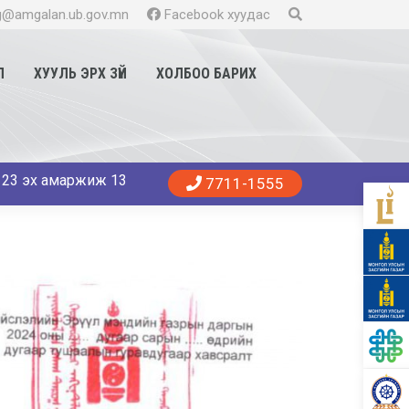
@amgalan.ub.gov.mn
Facebook хуудас
Л
ХУУЛЬ ЭРХ ЗҮЙ
ХОЛБОО БАРИХ
маржиж 13 хүү, 11 охин мэндэллээ. Танд эрүүл энхийг хүсье.
7711-1555