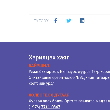
ТҮГЭЭХ:
Харилцах хаяг
БАЙРШИЛ:
Улаанбаатар хот, Баянзүрх дүүрэг 13-р хоро
Энхтайваны өргөн чөлөө "БЗД -ийн Татвар
хэлтсийн урд"
ХОЛБОГДОХ ДУГААР:
Хүлээн авах болон Эргэлт лавлагаа мэдээ
(+976)
7711-0347