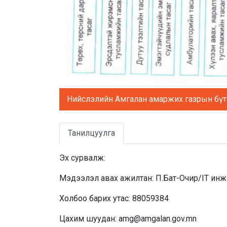
Нийслэлийн Амгалан амаржих газрын бү
Танилцуулга
Эх сурвалж:
Мэдээлэл авах ажилтан: П.Бат-Очир/IT ин
Холбоо барих утас: 88059384
Цахим шуудан: amg@amgalan.gov.mn