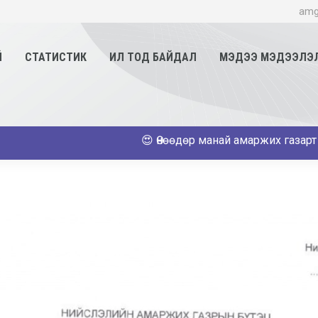
amg
Й
СТАТИСТИК
ИЛ ТОД БАЙДАЛ
МЭДЭЭ МЭДЭЭЛЭ
😍 Өнөөдөр манай амаржих газарт 23 эх а