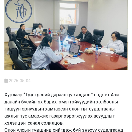
2026-05-04
Хурлаар “Төрөх, төрсний дараах цус алдалт” сэдэвт Ази,
далайн бүсийн эх барих, эмэгтэйчүүдийн холбооны
гишүүн орнуудын хамтарсан олон төвт судалгааны
ажлыг тус амаржих газарт хэрэгжүүлэх асуудлыг
хэлэлцэн, санал солилцов.
Олон улсын түвшинд хийгдэж буй энэхүү судалгаанд