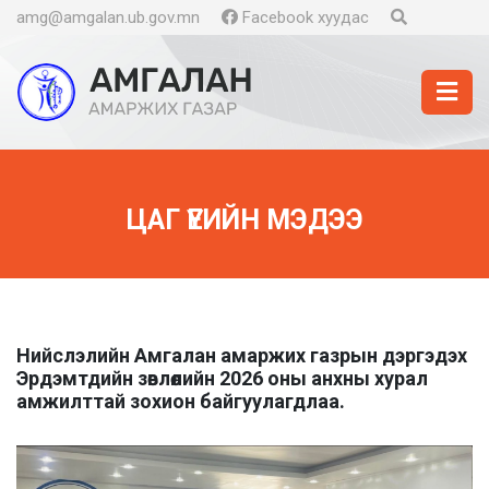
amg@amgalan.ub.gov.mn
Facebook хуудас
ЦАГ ҮЕИЙН МЭДЭЭ
Нийслэлийн Амгалан амаржих газрын дэргэдэх
Эрдэмтдийн зөвлөлийн 2026 оны анхны хурал
амжилттай зохион байгуулагдлаа.