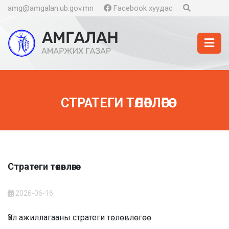
amg@amgalan.ub.gov.mn
Facebook хуудас
СТРАТЕГИ ТӨЛӨВЛӨГӨӨ
Стратеги төлөвлөгөө
2026-06-16
Үйл ажиллагааны стратеги төлөвлөгөө