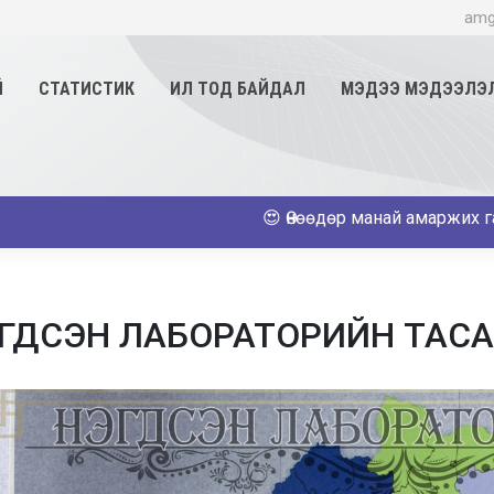
amg
Й
СТАТИСТИК
ИЛ ТОД БАЙДАЛ
МЭДЭЭ МЭДЭЭЛЭ
😍 Өнөөдөр манай амаржих газарт 2
ГДСЭН ЛАБОРАТОРИЙН ТАСА