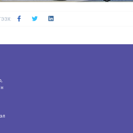
ГЭЭХ:
о,
ын
лэл