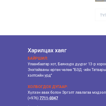
ТҮ
Харилцах хаяг
БАЙРШИЛ:
Улаанбаатар хот, Баянзүрх дүүрэг 13-р хоро
Энхтайваны өргөн чөлөө "БЗД -ийн Татвар
хэлтсийн урд"
ХОЛБОГДОХ ДУГААР:
Хүлээн авах болон Эргэлт лавлагаа мэдээ
(+976)
7711-0347