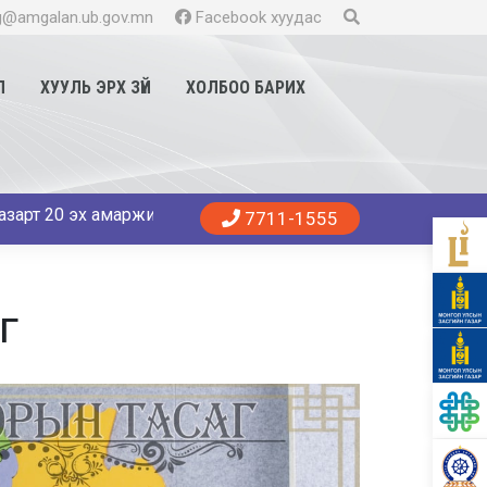
@amgalan.ub.gov.mn
Facebook хуудас
Л
ХУУЛЬ ЭРХ ЗҮЙ
ХОЛБОО БАРИХ
0 эх амаржиж 11 хүү,9 охин мэндэллээ. Танд эрүүл энхийг хү
7711-1555
Г