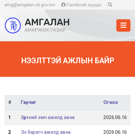
amg@amgalan.ub.gov.mn
Facebook хуудас
НЭЭЛТТЭЙ АЖЛЫН БАЙР
#
Гарчиг
Огноо
1
Зүрхний эмч ажилд авна
2026.06.16
2
Эх баригч ажилд авна
2026.06.16