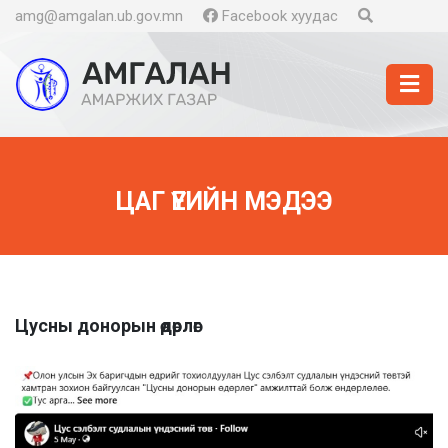
amg@amgalan.ub.gov.mn
Facebook хуудас
ЦАГ ҮЕИЙН МЭДЭЭ
Цусны донорын өдөрлөг