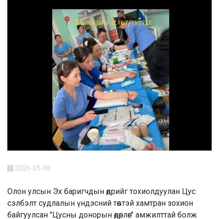
2026-05-06
Олон улсын Эх баригчдын өдрийг тохиолдуулан Цус
сэлбэлт судлалын үндэсний төвтэй хамтран зохион
байгуулсан "Цусны донорын өдөрлөг" амжилттай болж