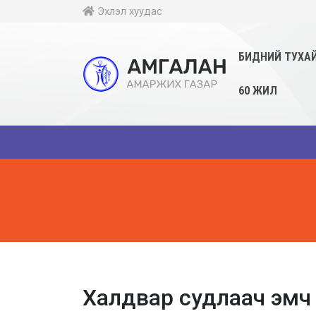
Эхлэл хуудас
БИДНИЙ ТУХА
60 ЖИЛ
Халдвар судлаач эмч