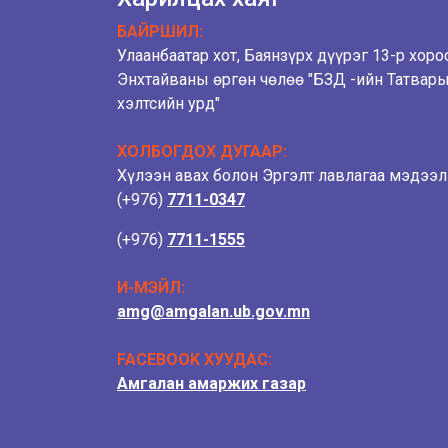
БАЙРШИЛ:
Улаанбаатар хот, Баянзүрх дүүрэг 13-р хоро
Энхтайваны өргөн чөлөө "БЗД -ийн Татвар
хэлтсийн урд"
ХОЛБОГДОХ ДУГААР:
Хүлээн авах болон Эргэлт лавлагаа мэдээ
(+976)
7711-0347
(+976)
7711-1555
И-МЭЙЛ:
amg@amgalan.ub.gov.mn
FACEBOOK ХУУДАС:
Амгалан амаржих газар