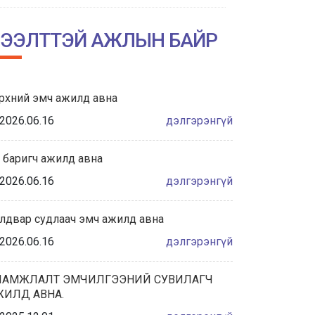
НИЙСЛЭЛИЙН АМГАЛАН АМАРЖИХ
ГАЗРЫН ТҮҮХТ 60 ЖИЛИЙН ОЙН
ЭЭЛТТЭЙ АЖЛЫН БАЙР
ХҮРЭЭНД ЗОХИОН БАЙГУУЛАГДА...
2026/06/04
рхний эмч ажилд авна
Халдвар сэргийлэлт хяналтын
албаны танилцуулга
2026.06.16
дэлгэрэнгүй
2026/05/28
 баригч ажилд авна
“ЭХИЙН СҮҮНИЙ НӨӨЦИЙН БАНКНЫ ҮЙЛ
2026.06.16
дэлгэрэнгүй
АЖИЛЛАГААНЫ ЖУРАМ”-Д САНАЛ
АВАХ ХЭЛЭЛЦҮҮЛЭГТ ОР...
лдвар судлаач эмч ажилд авна
2026/05/27
2026.06.16
дэлгэрэнгүй
ҮЕ, ҮЕИЙН АХМАД АЖИЛТНУУДАА
ХҮЛЭЭН АВЧ, ХҮНДЭТГЭЛ ҮЗҮҮЛЛЭЭ.
ЛАМЖЛАЛТ ЭМЧИЛГЭЭНИЙ СУВИЛАГЧ
ЖИЛД АВНА.
2026/05/22