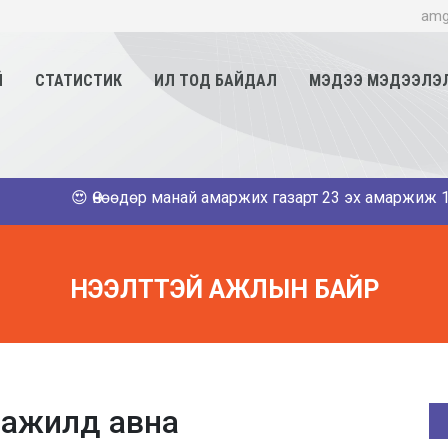
amg
Й
СТАТИСТИК
ИЛ ТОД БАЙДАЛ
МЭДЭЭ МЭДЭЭЛЭ
😍 Өнөөдөр манай амаржих газарт 23 эх амаржиж 13 хүү, 
НЭЭЛТТЭЙ АЖЛЫН БАЙР
 ажилд авна