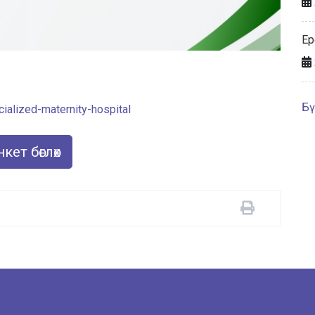
Ер
Бү
alized-maternity-hospital
кет бөглөх