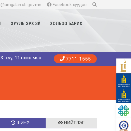
@amgalan.ub.gov.mn
Facebook хуудас
Л
ХУУЛЬ ЭРХ ЗҮЙ
ХОЛБОО БАРИХ
11 охин мэндэллээ. Танд эрүүл энхийг хүсье. 😍👨‍⚕️👩‍⚕️🏥
7711-1555
ШИНЭ
НИЙТЛЭГ