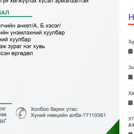
Н
Зү
Эх
Ха
У
А