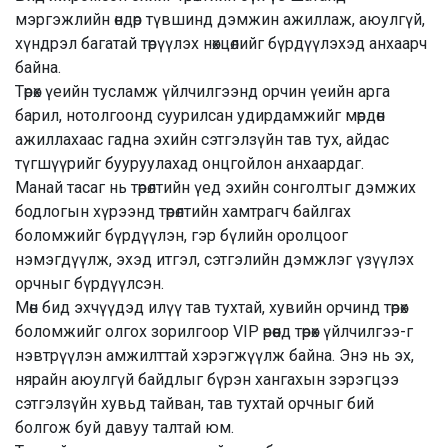
мэргэжлийн өндөр түвшинд дэмжин ажиллаж, аюулгүй,
хүндрэл багатай төрүүлэх нөхцөлийг бүрдүүлэхэд анхаарч
байна.
Төрөх үеийн тусламж үйлчилгээнд орчин үеийн арга
барил, нотолгоонд суурилсан удирдамжийг мөрдөн
ажиллахаас гадна эхийн сэтгэлзүйн тав тух, айдас
түгшүүрийг бууруулахад онцгойлон анхаардаг.
Манай тасаг нь төрөлтийн үед эхийн сонголтыг дэмжих
бодлогын хүрээнд төрөлтийн хамтрагч байлгах
боломжийг бүрдүүлэн, гэр бүлийн оролцоог
нэмэгдүүлж, эхэд итгэл, сэтгэлийн дэмжлэг үзүүлэх
орчныг бүрдүүлсэн.
Мөн бид эхчүүдэд илүү тав тухтай, хувийн орчинд төрөх
боломжийг олгох зорилгоор VIP өрөөнд төрөх үйлчилгээ-г
нэвтрүүлэн амжилттай хэрэгжүүлж байна. Энэ нь эх,
нярайн аюулгүй байдлыг бүрэн хангахын зэрэгцээ
сэтгэлзүйн хувьд тайван, тав тухтай орчныг бий
болгож буй давуу талтай юм.