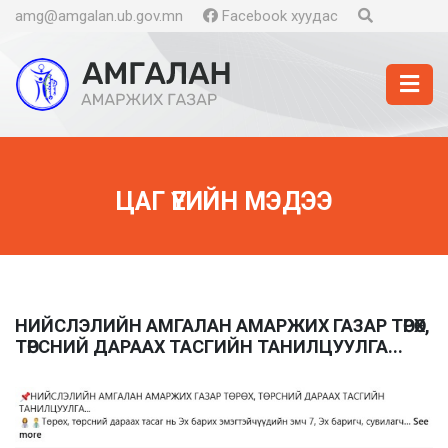
amg@amgalan.ub.gov.mn
Facebook хуудас
ЦАГ ҮЕИЙН МЭДЭЭ
НИЙСЛЭЛИЙН АМГАЛАН АМАРЖИХ ГАЗАР ТӨРӨХ,
ТӨРСНИЙ ДАРААХ ТАСГИЙН ТАНИЛЦУУЛГА...