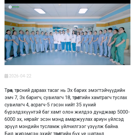
2026-04-22
Төрөх, төрсний дараах тасаг нь Эх барих эмэгтэйчүүдийн
эмч 7, Эх баригч, сувилагч 18, төрөлтийн хамтрагч туслах
сувилагч 4, асрагч-5 гэсэн нийт 35 хүний
бүрэлдэхүүнтэй баг хамт олон жилдээ дунджаар 5000-
6000 эх, нярайг эсэн мэнд амаржуулах ариун үйлсэд
эрүүл мэндийн тусламж үйлчилгээг үзүүлж байна.
Бид жирэмсэн эхийг төрөлтийн бүх үе шатанд