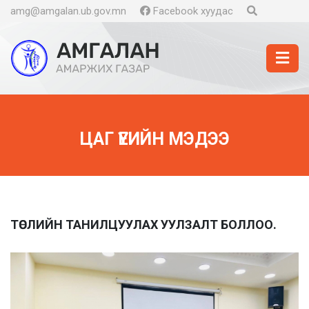
amg@amgalan.ub.gov.mn
Facebook хуудас
ЦАГ ҮЕИЙН МЭДЭЭ
ТӨСЛИЙН ТАНИЛЦУУЛАХ УУЛЗАЛТ БОЛЛОО.