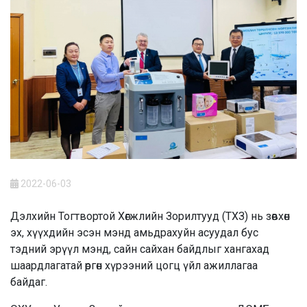
2022-06-03
Дэлхийн Тогтвортой Хөгжлийн Зорилтууд (ТХЗ) нь зөвхөн
эх, хүүхдийн эсэн мэнд амьдрахуйн асуудал бус
тэдний эрүүл мэнд, сайн сайхан байдлыг хангахад
шаардлагатай өргөн хүрээний цогц үйл ажиллагаа
байдаг.