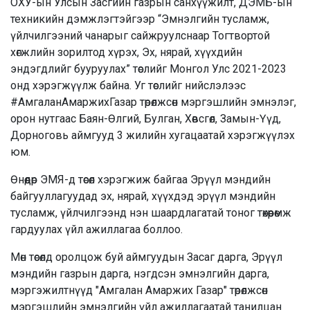
ОХУ-ын Улсын Засгийн газрын санхүүжилт, ДЭМБ-ын
техникийн дэмжлэгтэйгээр “Эмнэлгийн тусламж,
үйлчилгээний чанарыг сайжруулснаар Тогтвортой
хөгжлийн зорилтод хүрэх, Эх, нярай, хүүхдийн
эндэгдлийг бууруулах” төслийг Монгол Улс 2021-2023
онд хэрэгжүүлж байна. Уг төслийг нийслэлээс
#АмгаланАмаржихГазар төрөлжсөн мэргэшлийн эмнэлэг,
орон нутгаас Баян-Өлгий, Булган, Хөвсгөл, Замын-Үүд,
Дорноговь аймгууд 3 жилийн хугацаатай хэрэгжүүлэх
юм.
Өнөөдөр ЭМЯ-д төсөл хэрэгжиж байгаа Эрүүл мэндийн
байгууллагуудад эх, нярай, хүүхдэд эрүүл мэндийн
тусламж, үйлчилгээнд нэн шаардлагатай тоног төхөөрөмж
гардуулах үйл ажиллагаа боллоо.
Мөн төсөлд оролцож буй аймгуудын Засаг дарга, Эрүүл
мэндийн газрын дарга, нэгдсэн эмнэлгийн дарга,
мэргэжилтнүүд "Амгалан Амаржих Газар" төрөлжсөн
мэргэшлийн эмнэлгийн үйл ажиллагаатай танилцан