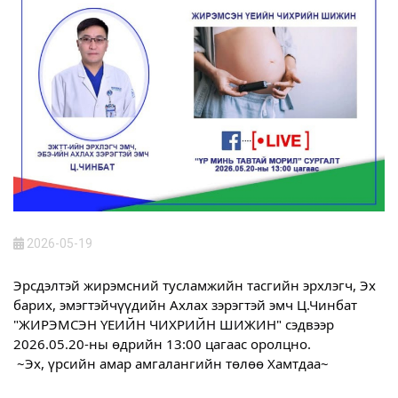
2026-05-19
Эрсдэлтэй жирэмсний тусламжийн тасгийн эрхлэгч, Эх 
барих, эмэгтэйчүүдийн Ахлах зэрэгтэй эмч Ц.Чинбат 
"ЖИРЭМСЭН ҮЕИЙН ЧИХРИЙН ШИЖИН" сэдвээр 
2026.05.20-ны өдрийн 13:00 цагаас оролцно.
 ~Эх, үрсийн амар амгалангийн төлөө Хамтдаа~