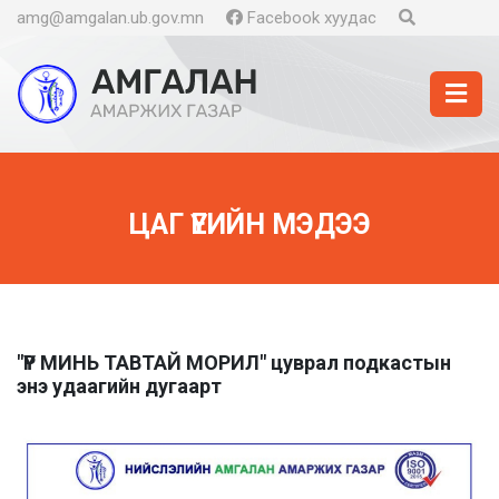
amg@amgalan.ub.gov.mn
Facebook хуудас
ЦАГ ҮЕИЙН МЭДЭЭ
"ҮР МИНЬ ТАВТАЙ МОРИЛ" цуврал подкастын
энэ удаагийн дугаарт