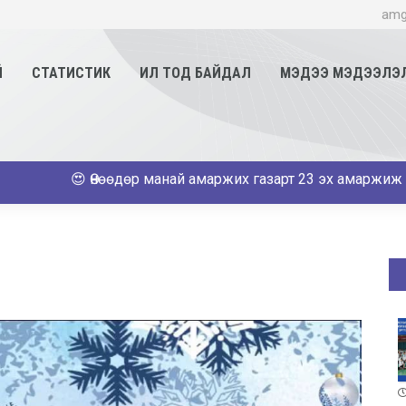
amg
Й
СТАТИСТИК
ИЛ ТОД БАЙДАЛ
МЭДЭЭ МЭДЭЭЛЭ
😍 Өнөөдөр манай амаржих газарт 23 эх амаржиж 13 хүү, 