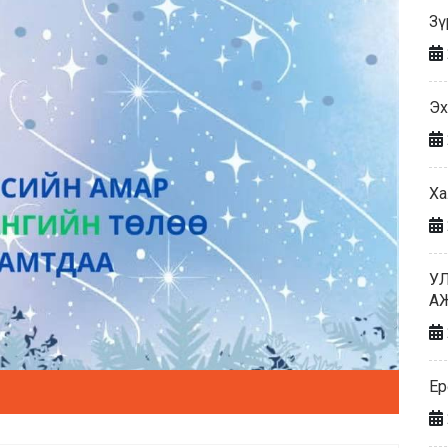
Зү
Эх
Ха
У
А
Ер