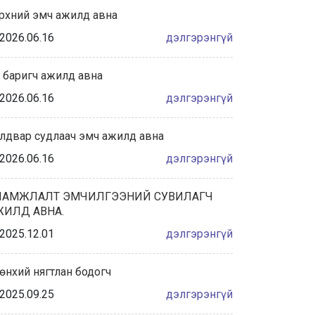
рхний эмч ажилд авна
Халдвар сэргийлэлт хяналтын
албаны танилцуулга
2026.06.16
дэлгэрэнгүй
2026/05/28
 баригч ажилд авна
“ЭХИЙН СҮҮНИЙ НӨӨЦИЙН БАНКНЫ ҮЙЛ
2026.06.16
дэлгэрэнгүй
АЖИЛЛАГААНЫ ЖУРАМ”-Д САНАЛ
АВАХ ХЭЛЭЛЦҮҮЛЭГТ ОР...
лдвар судлаач эмч ажилд авна
2026/05/27
2026.06.16
дэлгэрэнгүй
ҮЕ, ҮЕИЙН АХМАД АЖИЛТНУУДАА
ХҮЛЭЭН АВЧ, ХҮНДЭТГЭЛ ҮЗҮҮЛЛЭЭ.
ЛАМЖЛАЛТ ЭМЧИЛГЭЭНИЙ СУВИЛАГЧ
ЖИЛД АВНА.
2026/05/22
2025.12.01
дэлгэрэнгүй
"НОГООН ХОТ-ИРГЭНИЙ ОРОЛЦОО"
ХАВРЫН МОД ТАРИХ АЯНД
өнхий нягтлан бодогч
НЭГДЛЭЭ.
2025.09.25
дэлгэрэнгүй
2026/05/22