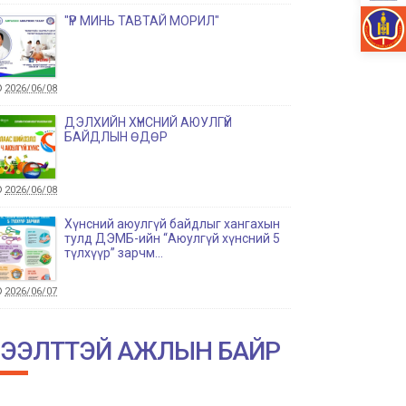
"ҮР МИНЬ ТАВТАЙ МОРИЛ"
2026/06/08
ДЭЛХИЙН ХҮНСНИЙ АЮУЛГҮЙ
БАЙДЛЫН ӨДӨР
2026/06/08
Хүнсний аюулгүй байдлыг хангахын
тулд ДЭМБ-ийн “Аюулгүй хүнсний 5
түлхүүр” зарчм...
2026/06/07
НИЙСЛЭЛИЙН АМГАЛАН АМАРЖИХ
ГАЗРЫН ТҮҮХТ 60 ЖИЛИЙН ОЙН
ЭЭЛТТЭЙ АЖЛЫН БАЙР
ХҮРЭЭНД ЗОХИОН БАЙГУУЛАГДА...
2026/06/04