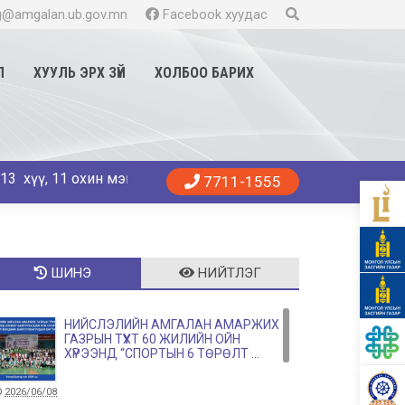
@amgalan.ub.gov.mn
Facebook хуудас
Л
ХУУЛЬ ЭРХ ЗҮЙ
ХОЛБОО БАРИХ
11 охин мэндэллээ. Танд эрүүл энхийг хүсье. 😍👨‍⚕️👩‍⚕️🏥
7711-1555
ШИНЭ
НИЙТЛЭГ
НИЙСЛЭЛИЙН АМГАЛАН АМАРЖИХ
ГАЗРЫН ТҮҮХТ 60 ЖИЛИЙН ОЙН
ХҮРЭЭНД “СПОРТЫН 6 ТӨРӨЛТ ...
2026/06/08