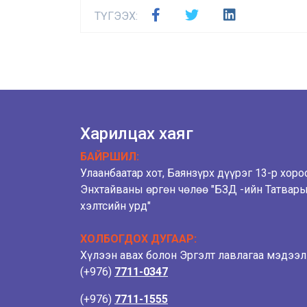
ТҮГЭЭХ:
Харилцах хаяг
БАЙРШИЛ:
Улаанбаатар хот, Баянзүрх дүүрэг 13-р хоро
Энхтайваны өргөн чөлөө "БЗД -ийн Татвар
хэлтсийн урд"
ХОЛБОГДОХ ДУГААР:
Хүлээн авах болон Эргэлт лавлагаа мэдээ
(+976)
7711-0347
(+976)
7711-1555