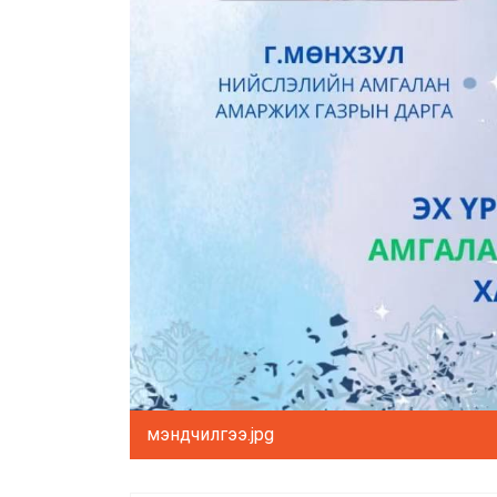
мэндчилгээ.jpg