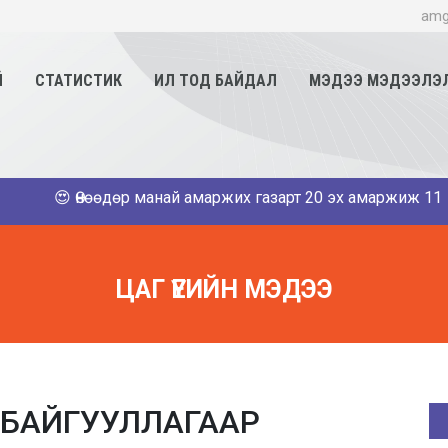
amg
Й
СТАТИСТИК
ИЛ ТОД БАЙДАЛ
МЭДЭЭ МЭДЭЭЛЭ
 Өнөөдөр манай амаржих газарт 20 эх амаржиж 11 хүү,9 охин
ЦАГ ҮЕИЙН МЭДЭЭ
 БАЙГУУЛЛАГААР