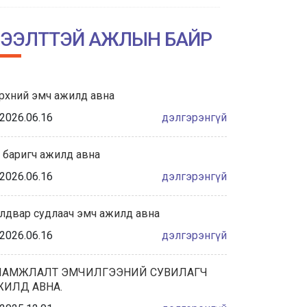
НИЙСЛЭЛИЙН АМГАЛАН АМАРЖИХ
ГАЗРЫН ТҮҮХТ 60 ЖИЛИЙН ОЙН
ЭЭЛТТЭЙ АЖЛЫН БАЙР
ХҮРЭЭНД ЗОХИОН БАЙГУУЛАГДА...
2026/06/04
рхний эмч ажилд авна
Халдвар сэргийлэлт хяналтын
албаны танилцуулга
2026.06.16
дэлгэрэнгүй
2026/05/28
 баригч ажилд авна
“ЭХИЙН СҮҮНИЙ НӨӨЦИЙН БАНКНЫ ҮЙЛ
2026.06.16
дэлгэрэнгүй
АЖИЛЛАГААНЫ ЖУРАМ”-Д САНАЛ
АВАХ ХЭЛЭЛЦҮҮЛЭГТ ОР...
лдвар судлаач эмч ажилд авна
2026/05/27
2026.06.16
дэлгэрэнгүй
ҮЕ, ҮЕИЙН АХМАД АЖИЛТНУУДАА
ХҮЛЭЭН АВЧ, ХҮНДЭТГЭЛ ҮЗҮҮЛЛЭЭ.
ЛАМЖЛАЛТ ЭМЧИЛГЭЭНИЙ СУВИЛАГЧ
ЖИЛД АВНА.
2026/05/22