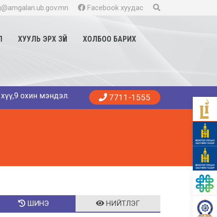
@amgalan.ub.gov.mn
Facebook хуудас
Л
ХУУЛЬ ЭРХ ЗҮЙ
ХОЛБОО БАРИХ
 мэндэллээ. Танд эрүүл энхийг хүсье. 😍👨‍⚕️👩‍⚕️🏥 Амгала
7711-1555
ШИНЭ
НИЙТЛЭГ