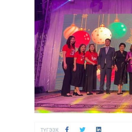
ТҮГЭЭХ: