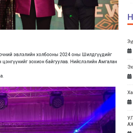
Н
Зү
рчний эвлэлийн холбооны 2024 оны Шилдгүүдийг
 цэнгүүнийг зохион байгуулав. Нийслэлийн Амгалан
Эх
а.
Ха
У
А