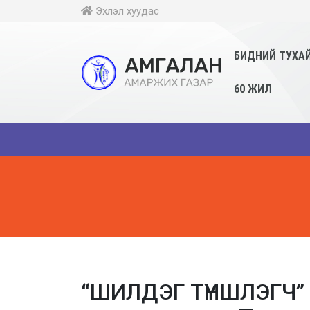
Эхлэл хуудас
БИДНИЙ ТУХА
60 ЖИЛ

“ШИЛДЭГ ТҮНШЛЭГЧ”