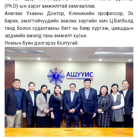
(Ph.D)-ын зэрэг амжилттай хамгааллаа.
Анагаах Ухааны Доктор, Клиникийн профессор, Эх
барих, эмэгтэйчүүдийн зөвлөх зэргийн эмч Ц.Батболд
танд болон
судалгааны багт нь баяр хүргэж, цаашдын
эрдмийн ажилд тань амжилт хүсье.
Номын буян дэлгэрэх болтугай.