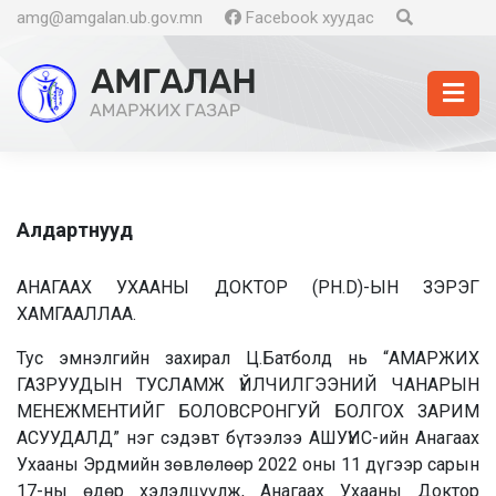
amg@amgalan.ub.gov.mn
Facebook хуудас
Алдартнууд
АНАГААХ УХААНЫ ДОКТОР (PH.D)-ЫН ЗЭРЭГ
ХАМГААЛЛАА.
Тус эмнэлгийн захирал Ц.Батболд нь “АМАРЖИХ
ГАЗРУУДЫН ТУСЛАМЖ ҮЙЛЧИЛГЭЭНИЙ ЧАНАРЫН
МЕНЕЖМЕНТИЙГ БОЛОВСРОНГУЙ БОЛГОХ ЗАРИМ
АСУУДАЛД” нэг сэдэвт бүтээлээ АШУҮИС-ийн Анагаах
Ухааны Эрдмийн зөвлөлөөр 2022 оны 11 дүгээр сарын
17-ны өдөр хэлэлцүүлж, Анагаах Ухааны Доктор