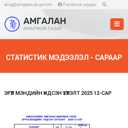
amg@amgalan.ub.gov.mn
Facebook хуудас
СТАТИСТИК МЭДЭЭЛЭЛ - САРААР
ЭРҮҮЛ МЭНДИЙН ҮНДСЭН ҮЗҮҮЛЭЛТ 2025 12-САР