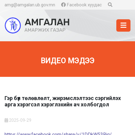
amg@amgalan.ub.gov.mn
Facebook хуудас
ВИДЕО МЭДЭЭ
Гэр бүл төлөвлөлт, жирэмслэлтээс сэргийлэх
арга хэрэгсэл хэрэглэхийн ач холбогдол
2025-09-29
https://www.facebook.com/share/v/1DDkW53Rjq/