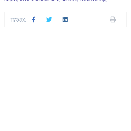
ТҮГЭЭХ: