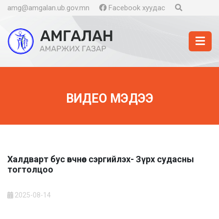
amg@amgalan.ub.gov.mn
Facebook хуудас
ВИДЕО МЭДЭЭ
Халдварт бус өвчнөөс сэргийлэх- Зүрх судасны
тогтолцоо
2025-08-14