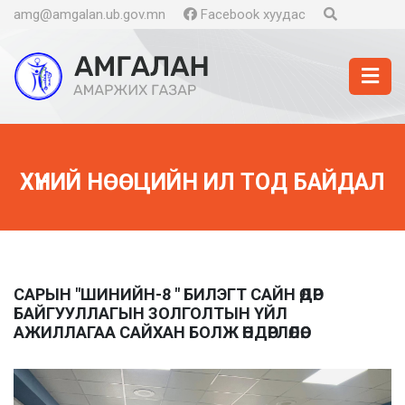
amg@amgalan.ub.gov.mn
Facebook хуудас
ХҮНИЙ НӨӨЦИЙН ИЛ ТОД БАЙДАЛ
САРЫН "ШИНИЙН-8 " БИЛЭГТ САЙН ӨДӨР
БАЙГУУЛЛАГЫН ЗОЛГОЛТЫН ҮЙЛ
АЖИЛЛАГАА САЙХАН БОЛЖ ӨНДӨРЛӨЛӨӨ.