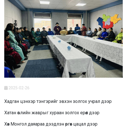
2025-02-26
Хадган цэнхэр тэнгэрийг эвхэн золгох учрал дээр
Хатан өвлийн жаврыг хураан золгох ерөөл дээр
Хөх Монгол даяараа дээдлэн өргөх цацал дээр