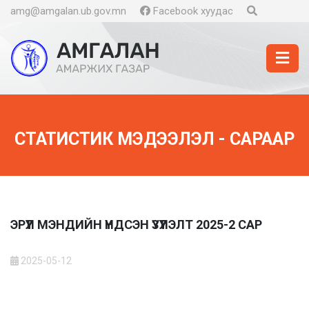
amg@amgalan.ub.gov.mn
Facebook хуудас
СТАТИСТИК МЭДЭЭЛЭЛ - САРААР
ЭРҮҮЛ МЭНДИЙН ҮНДСЭН ҮЗҮҮЛЭЛТ 2025-2 САР
2025-05-12