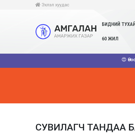
Эхлэл хуудас
БИДНИЙ ТУХА
60 ЖИЛ
😍 Өнөөдөр м
СУВИЛАГЧ ТАНДАА 