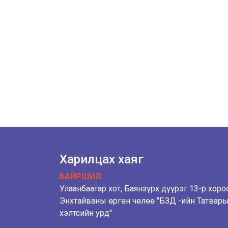
Харилцах хаяг
БАЙРШИЛ:
Улаанбаатар хот, Баянзүрх дүүрэг 13-р хоро
Энхтайваны өргөн чөлөө "БЗД -ийн Татвар
хэлтсийн урд"