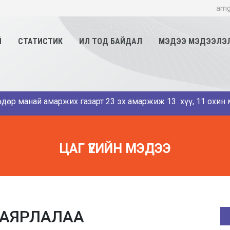
amg
Й
СТАТИСТИК
ИЛ ТОД БАЙДАЛ
МЭДЭЭ МЭДЭЭЛЭ
анай амаржих газарт 23 эх амаржиж 13 хүү, 11 охин мэндэллэ
ЦАГ ҮЕИЙН МЭДЭЭ
БАЯРЛАЛАА