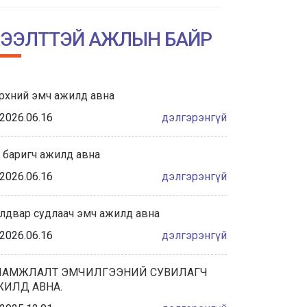
НИЙСЛЭЛИЙН АМГАЛАН АМАРЖИХ
ГАЗРЫН ТҮҮХТ 60 ЖИЛИЙН ОЙН
ЭЭЛТТЭЙ АЖЛЫН БАЙР
ХҮРЭЭНД ЗОХИОН БАЙГУУЛАГДА...
2026/06/04
рхний эмч ажилд авна
Халдвар сэргийлэлт хяналтын
албаны танилцуулга
2026.06.16
дэлгэрэнгүй
2026/05/28
 баригч ажилд авна
“ЭХИЙН СҮҮНИЙ НӨӨЦИЙН БАНКНЫ ҮЙЛ
2026.06.16
дэлгэрэнгүй
АЖИЛЛАГААНЫ ЖУРАМ”-Д САНАЛ
АВАХ ХЭЛЭЛЦҮҮЛЭГТ ОР...
лдвар судлаач эмч ажилд авна
2026/05/27
2026.06.16
дэлгэрэнгүй
ҮЕ, ҮЕИЙН АХМАД АЖИЛТНУУДАА
ХҮЛЭЭН АВЧ, ХҮНДЭТГЭЛ ҮЗҮҮЛЛЭЭ.
ЛАМЖЛАЛТ ЭМЧИЛГЭЭНИЙ СУВИЛАГЧ
ЖИЛД АВНА.
2026/05/22