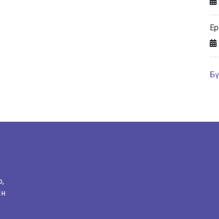
Ер
Бү
о,
ын