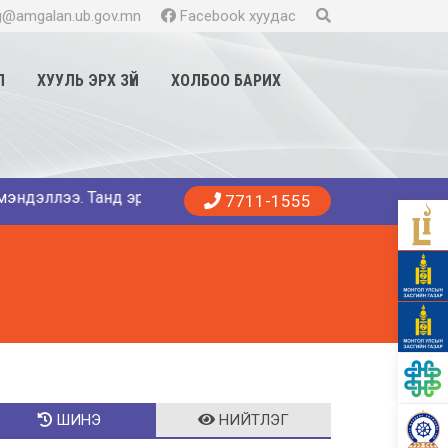
@amgalan.ub.gov.mn
Facebook хуудас
Л
ХУУЛЬ ЭРХ ЗҮЙ
ХОЛБОО БАРИХ
э. Танд эрүүл энхийг хүсье. 😍👨‍⚕️👩‍⚕️🏥 Амгалан амаржих
7711-1555
ШИНЭ
НИЙТЛЭГ