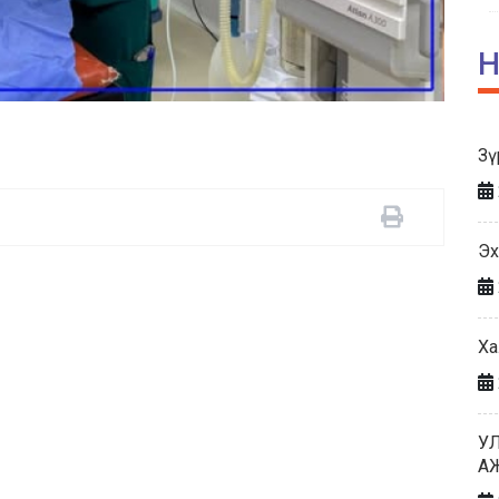
Н
Зү
Эх
Ха
У
А