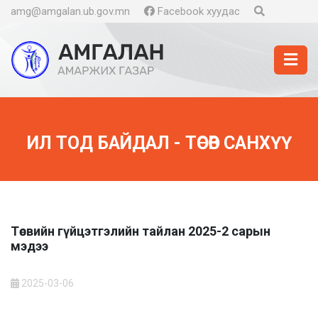
amg@amgalan.ub.gov.mn
Facebook хуудас
ИЛ ТОД БАЙДАЛ - ТӨСӨВ САНХҮҮ
Төсвийн гүйцэтгэлийн тайлан 2025-2 сарын
мэдээ
2025-03-06