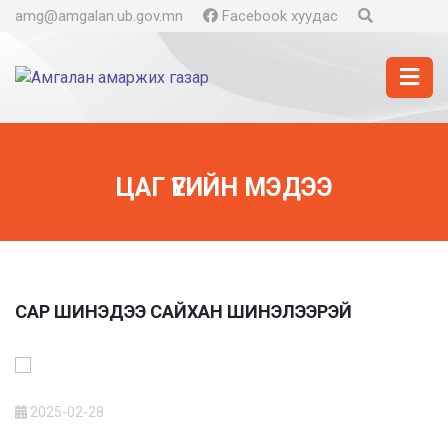
amg@amgalan.ub.gov.mn
Facebook хуудас
ЦАГ ҮЕИЙН МЭДЭЭ
САР ШИНЭДЭЭ САЙХАН ШИНЭЛЭЭРЭЙ
2025-02-28