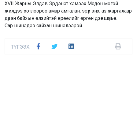
XVII Жарны Элдэв Эрдэнэт хэмээх Модон могой
жилдээ хотлоороо амар амгалан, эрүүл энх, аз жаргалаар
дүүрэн байхын өлзийтэй ерөөлийг өргөн дэвшүүлье.
Сар шинэдээ сайхан шинэлээрэй.
ТҮГЭЭХ: