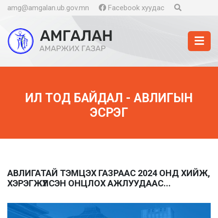
amg@amgalan.ub.gov.mn
Facebook хуудас
ИЛ ТОД БАЙДАЛ - АВЛИГЫН
ЭСРЭГ
АВЛИГАТАЙ ТЭМЦЭХ ГАЗРААС 2024 ОНД ХИЙЖ,
ХЭРЭГЖҮҮЛСЭН ОНЦЛОХ АЖЛУУДААС...