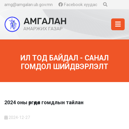
amg@amgalan.ub.gov.mn
Facebook хуудас
ИЛ ТОД БАЙДАЛ - САНАЛ
ГОМДОЛ ШИЙДВЭРЛЭЛТ
2024 оны өргөдөл гомдлын тайлан
2024-12-27