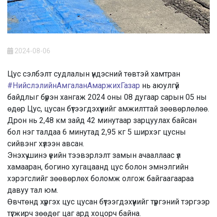
2024-08-06
Цус сэлбэлт судлалын үндэсний төвтэй хамтран
#НийслэлийнАмгаланАмаржихГазар
нь аюулгүй
байдлыг бүрэн хангаж 2024 оны 08 дугаар сарын 05 ны
өдөр Цус, цусан бүтээгдэхүүнийг амжилттай зөөвөрлөлөө.
Дрон нь 2,48 км зайд 42 минутаар зарцуулах байсан
бол нэг талдаа 6 минутад 2,95 кг 5 ширхэг цусны
сийвэнг хүлээн авсан.
Энэхүү шинэ үеийн тээвэрлэлт замын ачааллаас үл
хамааран, богино хугацаанд цус болон
эмнэлгийн
хэрэгслийг зөөвөрлөх боломж олгож байгаагаараа
давуу тал юм.
Өвчтөнд хүргэх цус цусан бүтээгдэхүүнийг түргэний тэргээр
түгжирч зөөдөг цаг ард хоцорч байна.