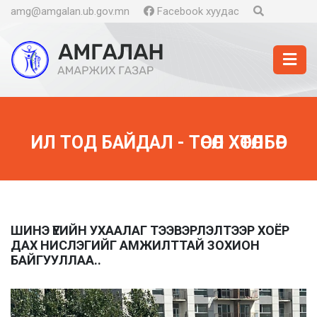
amg@amgalan.ub.gov.mn
Facebook хуудас
ИЛ ТОД БАЙДАЛ - ТӨСӨЛ ХӨТӨЛБӨР
ШИНЭ ҮЕИЙН УХААЛАГ ТЭЭВЭРЛЭЛТЭЭР ХОЁР
ДАХ НИСЛЭГИЙГ АМЖИЛТТАЙ ЗОХИОН
БАЙГУУЛЛАА..