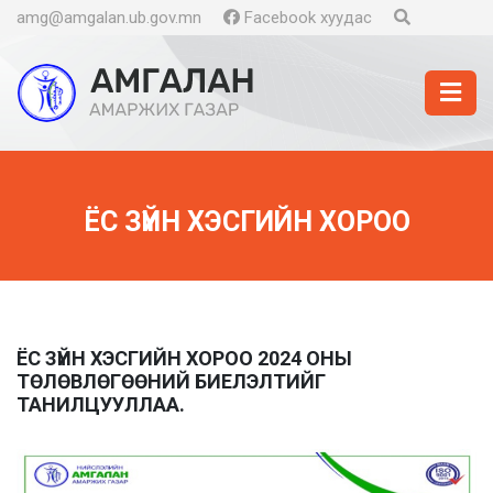
amg@amgalan.ub.gov.mn
Facebook хуудас
ЁС ЗҮЙН ХЭСГИЙН ХОРОО
ЁС ЗҮЙН ХЭСГИЙН ХОРОО 2024 ОНЫ
ТӨЛӨВЛӨГӨӨНИЙ БИЕЛЭЛТИЙГ
ТАНИЛЦУУЛЛАА.