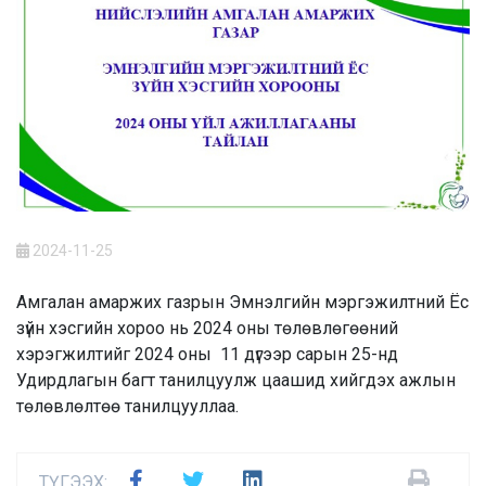
2024-11-25
Амгалан амаржих газрын Эмнэлгийн мэргэжилтний Ёс
зүйн хэсгийн хороо нь 2024 оны төлөвлөгөөний
хэрэгжилтийг 2024 оны 11 дүгээр сарын 25-нд
Удирдлагын багт танилцуулж цаашид хийгдэх ажлын
төлөвлөлтөө танилцууллаа.
ТҮГЭЭХ: