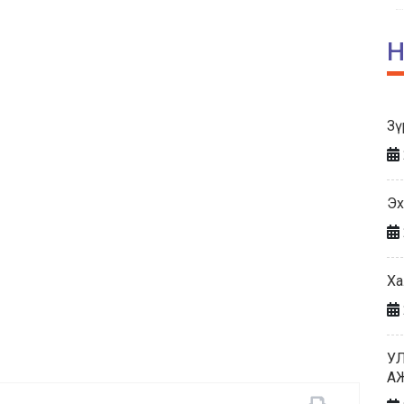
Н
Зү
Эх
Ха
У
А