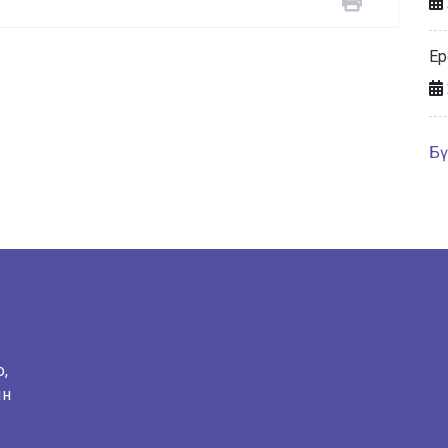
Ер
Бү
о,
ын