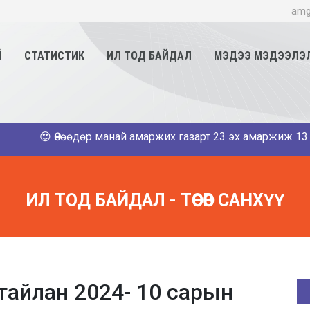
amg
Й
СТАТИСТИК
ИЛ ТОД БАЙДАЛ
МЭДЭЭ МЭДЭЭЛЭ
😍 Өнөөдөр манай амаржих газарт 23 эх амаржиж 13 хүү, 1
ИЛ ТОД БАЙДАЛ - ТӨСӨВ САНХҮҮ
 тайлан 2024- 10 сарын