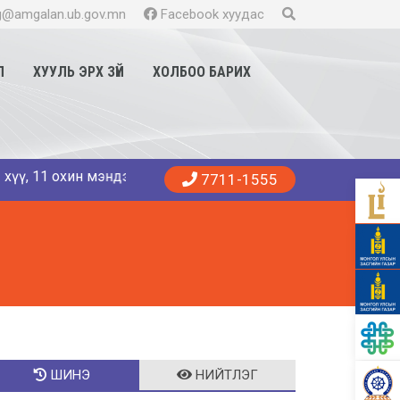
@amgalan.ub.gov.mn
Facebook хуудас
Л
ХУУЛЬ ЭРХ ЗҮЙ
ХОЛБОО БАРИХ
1 охин мэндэллээ. Танд эрүүл энхийг хүсье. 😍👨‍⚕️👩‍⚕️🏥 
7711-1555
ШИНЭ
НИЙТЛЭГ