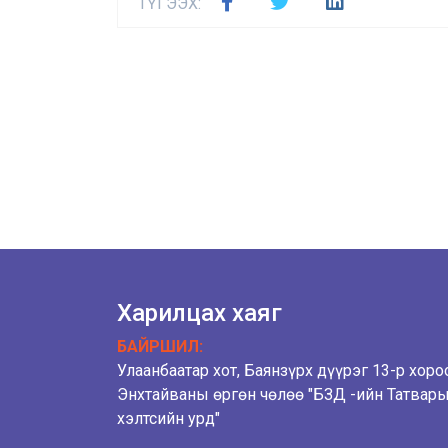
ТҮГЭЭХ:
Харилцах хаяг
БАЙРШИЛ:
Улаанбаатар хот, Баянзүрх дүүрэг 13-р хоро
Энхтайваны өргөн чөлөө "БЗД -ийн Татвар
хэлтсийн урд"