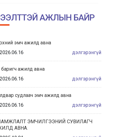
НИЙСЛЭЛИЙН АМГАЛАН АМАРЖИХ
ГАЗРЫН ТҮҮХТ 60 ЖИЛИЙН ОЙН
ЭЭЛТТЭЙ АЖЛЫН БАЙР
ХҮРЭЭНД ЗОХИОН БАЙГУУЛАГДА...
2026/06/04
рхний эмч ажилд авна
Халдвар сэргийлэлт хяналтын
албаны танилцуулга
2026.06.16
дэлгэрэнгүй
2026/05/28
 баригч ажилд авна
“ЭХИЙН СҮҮНИЙ НӨӨЦИЙН БАНКНЫ ҮЙЛ
2026.06.16
дэлгэрэнгүй
АЖИЛЛАГААНЫ ЖУРАМ”-Д САНАЛ
АВАХ ХЭЛЭЛЦҮҮЛЭГТ ОР...
лдвар судлаач эмч ажилд авна
2026/05/27
2026.06.16
дэлгэрэнгүй
ҮЕ, ҮЕИЙН АХМАД АЖИЛТНУУДАА
ХҮЛЭЭН АВЧ, ХҮНДЭТГЭЛ ҮЗҮҮЛЛЭЭ.
ЛАМЖЛАЛТ ЭМЧИЛГЭЭНИЙ СУВИЛАГЧ
ЖИЛД АВНА.
2026/05/22