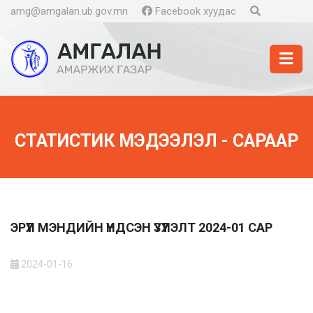
amg@amgalan.ub.gov.mn
Facebook хуудас
СТАТИСТИК МЭДЭЭЛЭЛ - САРААР
ЭРҮҮЛ МЭНДИЙН ҮНДСЭН ҮЗҮҮЛЭЛТ 2024-01 САР
2024-01-16