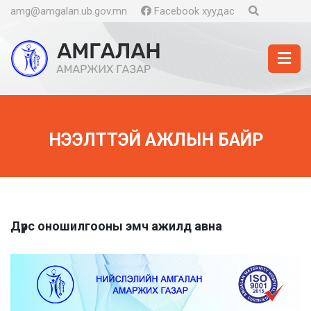
amg@amgalan.ub.gov.mn
Facebook хуудас
НЭЭЛТТЭЙ АЖЛЫН БАЙР
Дүрс оношилгооны эмч ажилд авна