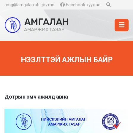
amg@amgalan.ub.gov.mn
Facebook хуудас
НЭЭЛТТЭЙ АЖЛЫН БАЙР
Дотрын эмч ажилд авна