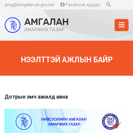
amg@amgalan.ub.gov.mn
Facebook хуудас
НЭЭЛТТЭЙ АЖЛЫН БАЙР
Дотрын эмч ажилд авна