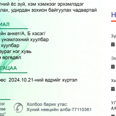
Н
Зү
Эх
Ха
У
А