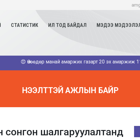
amg
Й
СТАТИСТИК
ИЛ ТОД БАЙДАЛ
МЭДЭЭ МЭДЭЭЛЭ
😍 Өнөөдөр манай амаржих газарт 20 эх амаржиж 11 хүү,9 о
НЭЭЛТТЭЙ АЖЛЫН БАЙР
н сонгон шалгаруулалтанд