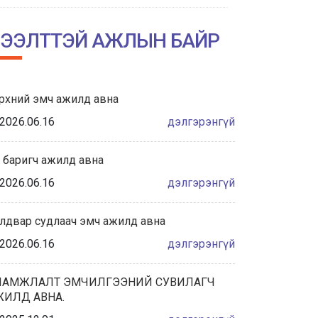
НИЙСЛЭЛИЙН АМГАЛАН АМАРЖИХ
ГАЗРЫН ТҮҮХТ 60 ЖИЛИЙН ОЙН
ЭЭЛТТЭЙ АЖЛЫН БАЙР
ХҮРЭЭНД ЗОХИОН БАЙГУУЛАГДА...
2026/06/04
рхний эмч ажилд авна
Халдвар сэргийлэлт хяналтын
албаны танилцуулга
2026.06.16
дэлгэрэнгүй
2026/05/28
 баригч ажилд авна
“ЭХИЙН СҮҮНИЙ НӨӨЦИЙН БАНКНЫ ҮЙЛ
2026.06.16
дэлгэрэнгүй
АЖИЛЛАГААНЫ ЖУРАМ”-Д САНАЛ
АВАХ ХЭЛЭЛЦҮҮЛЭГТ ОР...
лдвар судлаач эмч ажилд авна
2026/05/27
2026.06.16
дэлгэрэнгүй
ҮЕ, ҮЕИЙН АХМАД АЖИЛТНУУДАА
ХҮЛЭЭН АВЧ, ХҮНДЭТГЭЛ ҮЗҮҮЛЛЭЭ.
ЛАМЖЛАЛТ ЭМЧИЛГЭЭНИЙ СУВИЛАГЧ
ЖИЛД АВНА.
2026/05/22