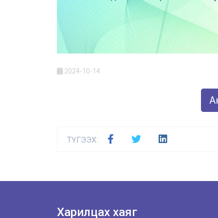
2024-10-14
Ан
ТҮГЭЭХ:
Харилцах хаяг