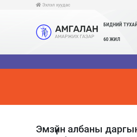
Эхлэл хуудас
БИДНИЙ ТУХА
60 ЖИЛ
Эмзүйн албаны даргы