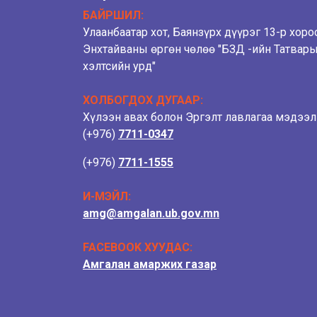
БАЙРШИЛ:
Улаанбаатар хот, Баянзүрх дүүрэг 13-р хоро
Энхтайваны өргөн чөлөө "БЗД -ийн Татвар
хэлтсийн урд"
ХОЛБОГДОХ ДУГААР:
Хүлээн авах болон Эргэлт лавлагаа мэдээ
(+976)
7711-0347
(+976)
7711-1555
И-МЭЙЛ:
amg@amgalan.ub.gov.mn
FACEBOOK ХУУДАС:
Амгалан амаржих газар