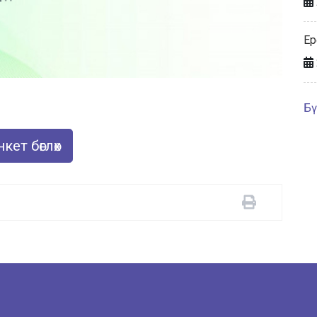
Ер
Бү
кет бөглөх