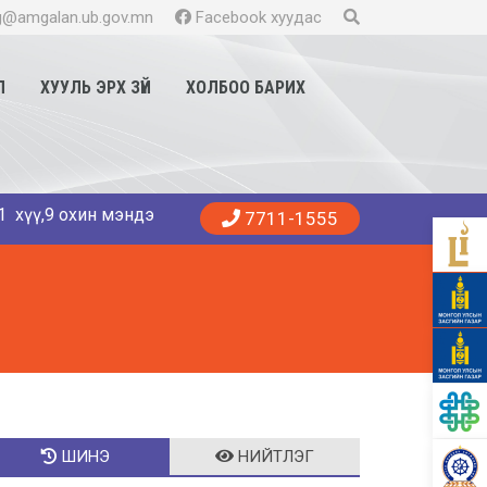
@amgalan.ub.gov.mn
Facebook хуудас
Л
ХУУЛЬ ЭРХ ЗҮЙ
ХОЛБОО БАРИХ
хин мэндэллээ. Танд эрүүл энхийг хүсье. 😍👨‍⚕️👩‍⚕️🏥 Амг
7711-1555
ШИНЭ
НИЙТЛЭГ