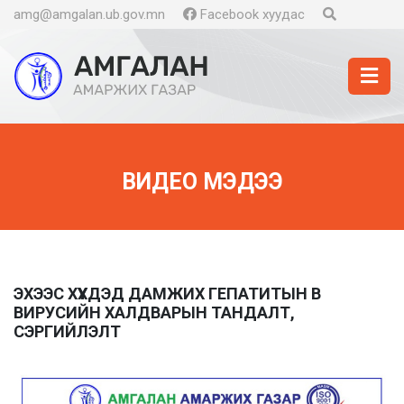
amg@amgalan.ub.gov.mn
Facebook хуудас
ВИДЕО МЭДЭЭ
ЭХЭЭС ХҮҮХДЭД ДАМЖИХ ГЕПАТИТЫН В
ВИРУСИЙН ХАЛДВАРЫН ТАНДАЛТ,
СЭРГИЙЛЭЛТ