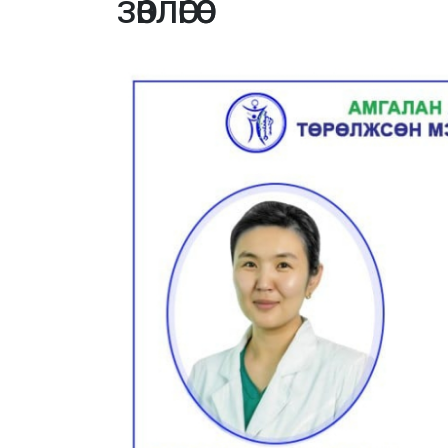
ЗӨВЛӨГӨӨ