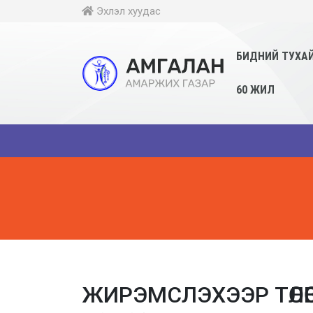
Эхлэл хуудас
БИДНИЙ ТУХА
60 ЖИЛ
ЖИРЭМСЛЭХЭЭР ТӨЛӨВ