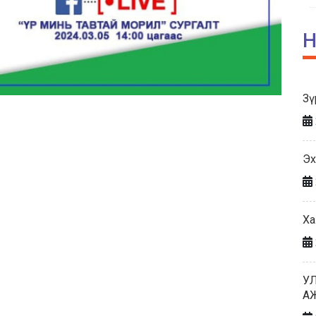
Н
Зү
Эх
Ха
У
А