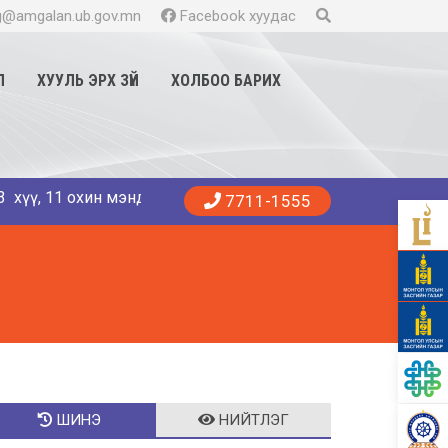
@amgalan.ub.gov.mn
Facebook хуудас
Л
ХУУЛЬ ЭРХ ЗҮЙ
ХОЛБОО БАРИХ
1 охин мэндэллээ. Танд эрүүл энхийг хүсье. 😍👨‍⚕️👩‍⚕️🏥 
7711-1555
ШИНЭ
НИЙТЛЭГ