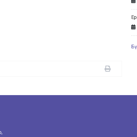
Ер
Бү
о,