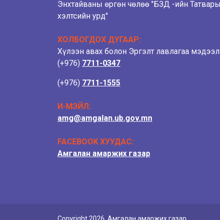
Энхтайваны өргөн чөлөө "БЗД -ийн Татвар
хэлтсийн урд"
ХОЛБОГДОХ ДУГААР:
Хүлээн авах болон Эргэлт лавлагаа мэдээ
(+976)
7711-0347
(+976)
7711-1555
И-МЭЙЛ:
amg@amgalan.ub.gov.mn
FACEBOOK ХУУДАС:
Амгалан амаржих газар
Copyright 2026. Амгалан амаржих газар.