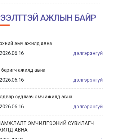
НИЙСЛЭЛИЙН АМГАЛАН АМАРЖИХ
ГАЗРЫН ТҮҮХТ 60 ЖИЛИЙН ОЙН
ЭЭЛТТЭЙ АЖЛЫН БАЙР
ХҮРЭЭНД ЗОХИОН БАЙГУУЛАГДА...
2026/06/04
рхний эмч ажилд авна
Халдвар сэргийлэлт хяналтын
албаны танилцуулга
2026.06.16
дэлгэрэнгүй
2026/05/28
 баригч ажилд авна
“ЭХИЙН СҮҮНИЙ НӨӨЦИЙН БАНКНЫ ҮЙЛ
2026.06.16
дэлгэрэнгүй
АЖИЛЛАГААНЫ ЖУРАМ”-Д САНАЛ
АВАХ ХЭЛЭЛЦҮҮЛЭГТ ОР...
лдвар судлаач эмч ажилд авна
2026/05/27
2026.06.16
дэлгэрэнгүй
ҮЕ, ҮЕИЙН АХМАД АЖИЛТНУУДАА
ХҮЛЭЭН АВЧ, ХҮНДЭТГЭЛ ҮЗҮҮЛЛЭЭ.
ЛАМЖЛАЛТ ЭМЧИЛГЭЭНИЙ СУВИЛАГЧ
ЖИЛД АВНА.
2026/05/22