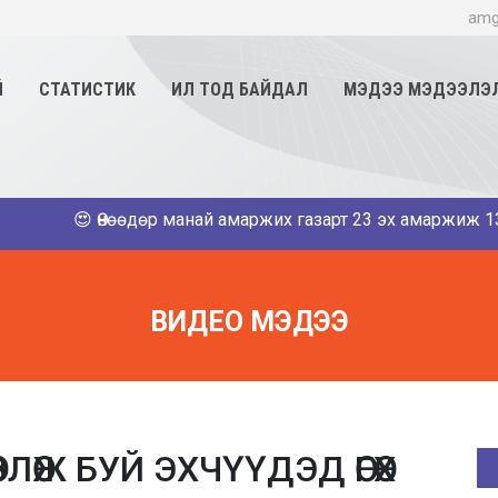
amg
Й
СТАТИСТИК
ИЛ ТОД БАЙДАЛ
МЭДЭЭ МЭДЭЭЛЭ
😍 Өнөөдөр манай амаржих газарт 23 эх амаржиж 13 хүү, 1
ВИДЕО МЭДЭЭ
ЛӨЖ БУЙ ЭХЧҮҮДЭД ӨГӨХ