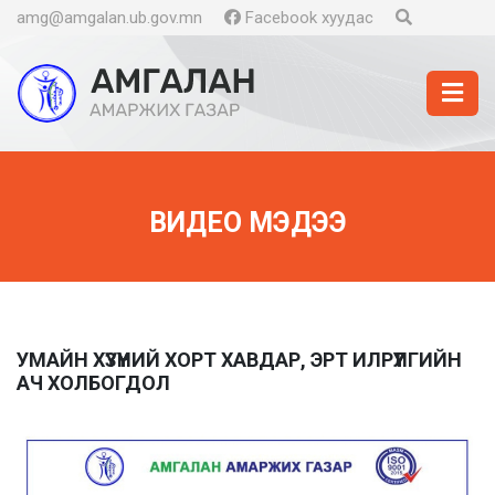
amg@amgalan.ub.gov.mn
Facebook хуудас
ВИДЕО МЭДЭЭ
УМАЙН ХҮЗҮҮНИЙ ХОРТ ХАВДАР, ЭРТ ИЛРҮҮЛГИЙН
АЧ ХОЛБОГДОЛ