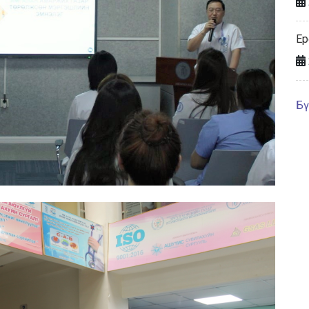
Ер
Бү