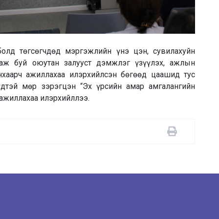
олд төгсөгчдөд мэргэжлийн үнэ цэн, сувилахуйн
цаж буй оюутан залууст дэмжлэг үзүүлэх, ажлын
нхаарч ажиллахаа илэрхийлсэн бөгөөд цаашид тус
дтэй мөр зэрэгцэн “Эх үрсийн амар амгалангийн
 ажиллахаа илэрхийллээ.