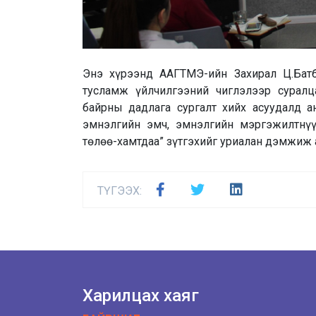
Энэ хүрээнд ААГТМЭ-ийн Захирал Ц.Батб
тусламж үйлчилгээний чиглэлээр сурал
байрны дадлага сургалт хийх асуудалд а
эмнэлгийн эмч, эмнэлгийн мэргэжилтнүү
төлөө-хамтдаа” зүтгэхийг уриалан дэмжиж
ТҮГЭЭХ:
Харилцах хаяг