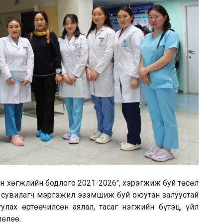
йн хөгжлийн бодлого 2021-2026", хэрэгжиж буй төсөл
ч, сувилагч мэргэжил эзэмшиж
буй оюутан залуустай
улах өртөөчилсөн аялал, тасаг нэгжийн бүтэц, үйл
лөлөө.