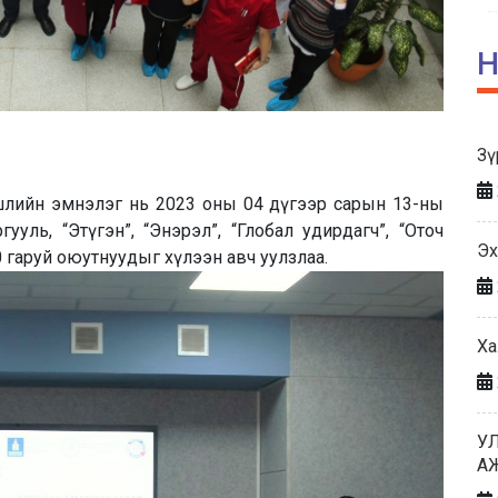
Н
Зү
лийн эмнэлэг нь 2023 оны 04 дүгээр сарын 13-ны
уль, “Этүгэн”, “Энэрэл”, “Глобал удирдагч”, “Оточ
Эх
 гаруй оюутнуудыг хүлээн авч уулзлаа.
Ха
У
А