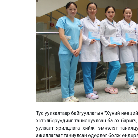
Тус уулзалтаар байгууллагын "Хүний нөөци
хөтөлбөрүүдийг танилцуулсан ба эх бариг
уулзалт ярилцлага хийж, эмнэлэг танилцу
ажиллагааг таниулсан өдөрлөг болж өндөр