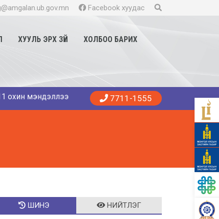
@amgalan.ub.gov.mn
Facebook хуудас
Л
ХУУЛЬ ЭРХ ЗҮЙ
ХОЛБОО БАРИХ
Танд эрүүл энхийг хүсье. 😍👨‍⚕️👩‍⚕️🏥 Амгалан амаржих га
7711-1555
ШИНЭ
НИЙТЛЭГ