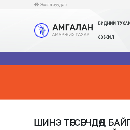
Эхлэл хуудас
БИДНИЙ ТУХА
60 ЖИЛ
😍 Өнөөдөр ман
ШИНЭ ТӨГСӨГЧДӨД БА