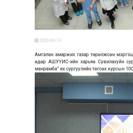
2023-04-14
Амгалан амаржих газар төрөлжсөн мэргэш
өдөр АШУҮИС-ийн харьяа Сувилахуйн сургу
манрамба” их сургуулийн төгсөх курсын 100