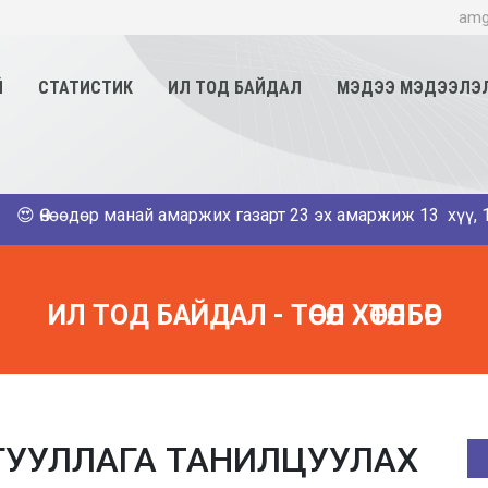
amg
Й
СТАТИСТИК
ИЛ ТОД БАЙДАЛ
МЭДЭЭ МЭДЭЭЛЭ
ай амаржих газарт 23 эх амаржиж 13 хүү, 11 охин мэндэллээ. 
ИЛ ТОД БАЙДАЛ - ТӨСӨЛ ХӨТӨЛБӨР
ЙГУУЛЛАГА ТАНИЛЦУУЛАХ