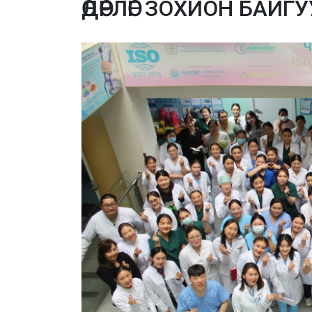
ӨДӨРЛӨГ ЗОХИОН БАЙ