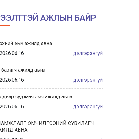
НИЙСЛЭЛИЙН АМГАЛАН АМАРЖИХ
ГАЗРЫН ТҮҮХТ 60 ЖИЛИЙН ОЙН
ЭЭЛТТЭЙ АЖЛЫН БАЙР
ХҮРЭЭНД ЗОХИОН БАЙГУУЛАГДА...
2026/06/04
рхний эмч ажилд авна
Халдвар сэргийлэлт хяналтын
албаны танилцуулга
2026.06.16
дэлгэрэнгүй
2026/05/28
 баригч ажилд авна
“ЭХИЙН СҮҮНИЙ НӨӨЦИЙН БАНКНЫ ҮЙЛ
2026.06.16
дэлгэрэнгүй
АЖИЛЛАГААНЫ ЖУРАМ”-Д САНАЛ
АВАХ ХЭЛЭЛЦҮҮЛЭГТ ОР...
лдвар судлаач эмч ажилд авна
2026/05/27
2026.06.16
дэлгэрэнгүй
ҮЕ, ҮЕИЙН АХМАД АЖИЛТНУУДАА
ХҮЛЭЭН АВЧ, ХҮНДЭТГЭЛ ҮЗҮҮЛЛЭЭ.
ЛАМЖЛАЛТ ЭМЧИЛГЭЭНИЙ СУВИЛАГЧ
ЖИЛД АВНА.
2026/05/22