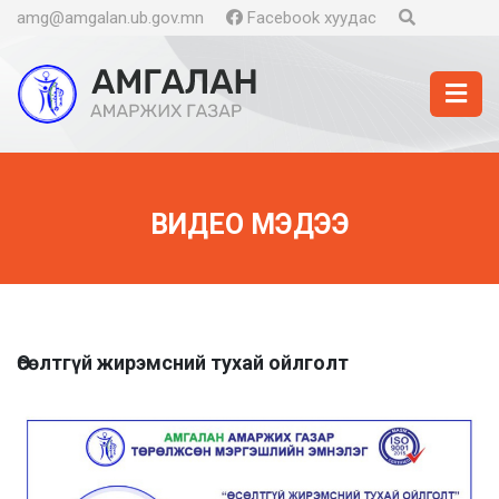
amg@amgalan.ub.gov.mn
Facebook хуудас
ВИДЕО МЭДЭЭ
Өсөлтгүй жирэмсний тухай ойлголт