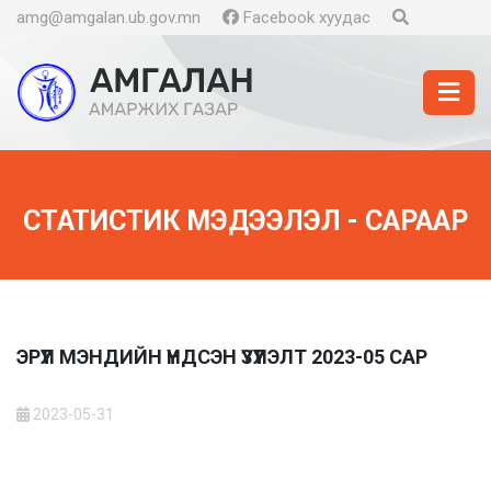
amg@amgalan.ub.gov.mn
Facebook хуудас
СТАТИСТИК МЭДЭЭЛЭЛ - САРААР
ЭРҮҮЛ МЭНДИЙН ҮНДСЭН ҮЗҮҮЛЭЛТ 2023-05 САР
2023-05-31