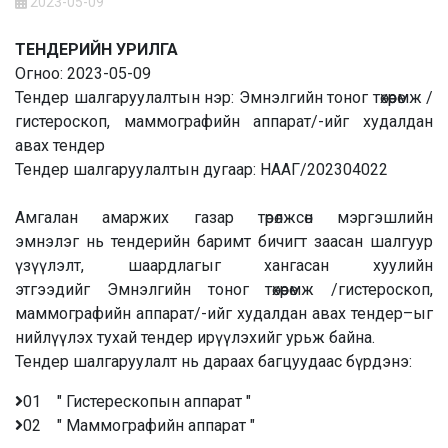
2023-05-09
ТЕНДЕРИЙН УРИЛГА
Огноо:
2023-05-09
Тендер шалгаруулалтын нэр:
Эмнэлгийн тоног төхөөрөмж /
гистероскоп, маммографийн аппарат/-ийг худалдан
авах тендер
Тендер шалгаруулалтын дугаар:
НААГ/202304022
Амгалан амаржих газар төрөлжсөн мэргэшлийн
эмнэлэг
нь тендерийн баримт бичигт заасан шалгуур
үзүүлэлт, шаардлагыг хангасан хуулийн
этгээдийг
Эмнэлгийн тоног төхөөрөмж /гистероскоп,
маммографийн аппарат/-ийг худалдан авах тендер
–ыг
нийлүүлэх тухай тендер ирүүлэхийг урьж байна.
Тендер шалгаруулалт нь дараах багцуудаас бүрдэнэ:
01 " Гистерескопын аппарат "
02 " Маммографийн аппарат "