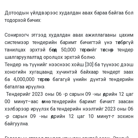
Дотоодын үйлдвэрээс худалдан авах бараа байгаа бол
тодорхой бичих:
Сонирхогч этгээд худалдан авах ажиллагааны цахим
системээр тендерийн баримт бичигтэй үнэ төлбөргүй
танилцах эрхтэй бөгөөд
50,000
төгрөгийг төлснөөр тендер
шалгаруулалтад оролцох эрхтэй болно.
Тендер нь түүнийг нээснээс хойш [30] ба түүнээс дээш
хоногийн хугацаанд хүчинтэй байхаар тендерт заах
ба
4,000,000
төгрөгөөс багагүй үнийн дүнтэй тендерийн
баталгаа ирүүлнэ.
Тендерийг
2023 оны 06 -р сарын 09 -ны өдрийн 12 цаг
00 минут
–аас өмнө тендерийн баримт бичигт заасан
хэлбэрээр ирүүлэх ба тендерийн нээлтийг
2023 оны 06
-р сарын 09 -ны өдрийн 12 цаг 10 минут
-т
зохион
байгуулна.