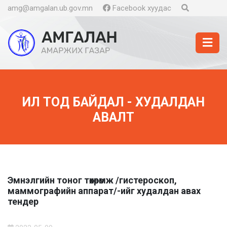
amg@amgalan.ub.gov.mn
Facebook хуудас
ИЛ ТОД БАЙДАЛ - ХУДАЛДАН
АВАЛТ
Эмнэлгийн тоног төхөөрөмж /гистероскоп,
маммографийн аппарат/-ийг худалдан авах
тендер