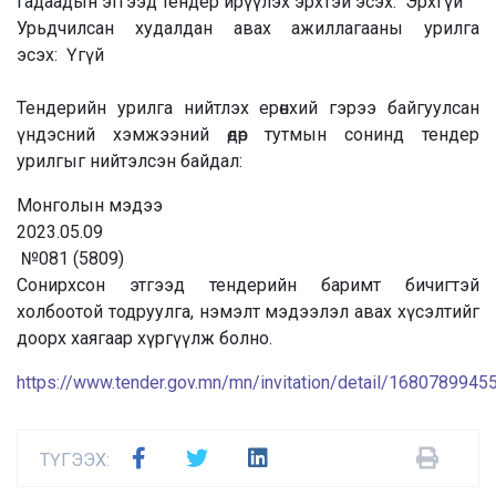
Гадаадын этгээд тендер ирүүлэх эрхтэй эсэх:
Эрхгүй
Урьдчилсан худалдан авах ажиллагааны урилга
эсэх:
Үгүй
Тендерийн урилга нийтлэх ерөнхий гэрээ байгуулсан
үндэсний хэмжээний өдөр тутмын сонинд тендер
урилгыг нийтэлсэн байдал:
Монголын мэдээ
2023.05.09
№081 (5809)
Сонирхсон этгээд тендерийн баримт бичигтэй
холбоотой тодруулга, нэмэлт мэдээлэл авах хүсэлтийг
доорх хаягаар хүргүүлж болно.
https://www.tender.gov.mn/mn/invitation/detail/1680789945
ТҮГЭЭХ: