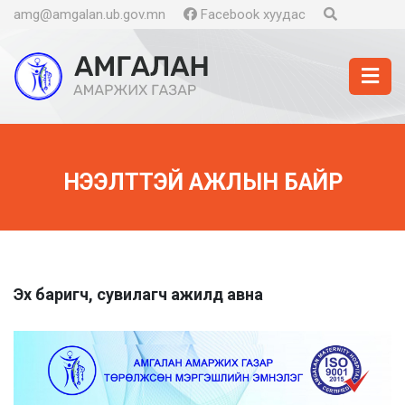
amg@amgalan.ub.gov.mn
Facebook хуудас
НЭЭЛТТЭЙ АЖЛЫН БАЙР
Эх баригч, сувилагч ажилд авна