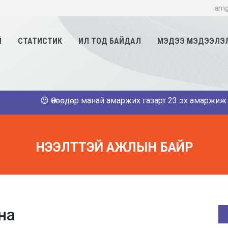
amg
Й
СТАТИСТИК
ИЛ ТОД БАЙДАЛ
МЭДЭЭ МЭДЭЭЛЭ
😍 Өнөөдөр манай амаржих газарт 23 эх амаржиж 13 хүү, 
НЭЭЛТТЭЙ АЖЛЫН БАЙР
на