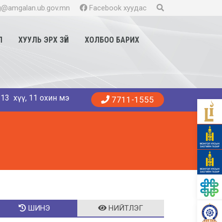
@amgalan.ub.gov.mn
Facebook хуудас
Л
ХУУЛЬ ЭРХ ЗҮЙ
ХОЛБОО БАРИХ
11 охин мэндэллээ. Танд эрүүл энхийг хүсье. 😍👨‍⚕️👩‍⚕️🏥
7711-1555
ШИНЭ
НИЙТЛЭГ