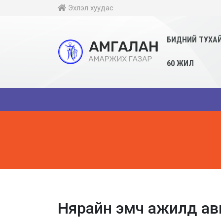
Эхлэл хуудас
БИДНИЙ ТУХА
60 ЖИЛ
Нярайн эмч ажилд ав