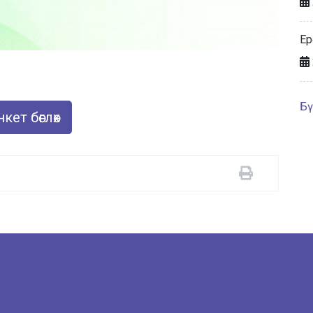
Ер
Бү
кет бөглөх