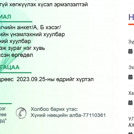
Н
Зү
Эх
Ха
У
А