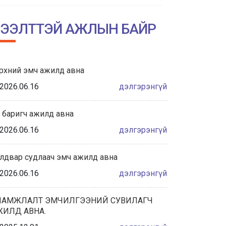
НИЙСЛЭЛИЙН АМГАЛАН АМАРЖИХ
ГАЗРЫН ТҮҮХТ 60 ЖИЛИЙН ОЙН
ЭЭЛТТЭЙ АЖЛЫН БАЙР
ХҮРЭЭНД ЗОХИОН БАЙГУУЛАГДА...
2026/06/04
рхний эмч ажилд авна
Халдвар сэргийлэлт хяналтын
албаны танилцуулга
2026.06.16
дэлгэрэнгүй
2026/05/28
 баригч ажилд авна
“ЭХИЙН СҮҮНИЙ НӨӨЦИЙН БАНКНЫ ҮЙЛ
2026.06.16
дэлгэрэнгүй
АЖИЛЛАГААНЫ ЖУРАМ”-Д САНАЛ
АВАХ ХЭЛЭЛЦҮҮЛЭГТ ОР...
лдвар судлаач эмч ажилд авна
2026/05/27
2026.06.16
дэлгэрэнгүй
ҮЕ, ҮЕИЙН АХМАД АЖИЛТНУУДАА
ХҮЛЭЭН АВЧ, ХҮНДЭТГЭЛ ҮЗҮҮЛЛЭЭ.
ЛАМЖЛАЛТ ЭМЧИЛГЭЭНИЙ СУВИЛАГЧ
ЖИЛД АВНА.
2026/05/22