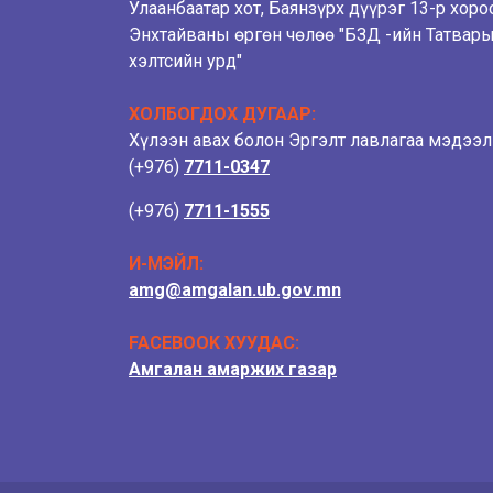
Улаанбаатар хот, Баянзүрх дүүрэг 13-р хоро
Энхтайваны өргөн чөлөө "БЗД -ийн Татвар
хэлтсийн урд"
ХОЛБОГДОХ ДУГААР:
Хүлээн авах болон Эргэлт лавлагаа мэдээ
(+976)
7711-0347
(+976)
7711-1555
И-МЭЙЛ:
amg@amgalan.ub.gov.mn
FACEBOOK ХУУДАС:
Амгалан амаржих газар