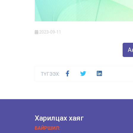
2023-09-11
Ан
ТҮГЭЭХ:
Харилцах хаяг
БАЙРШИЛ: