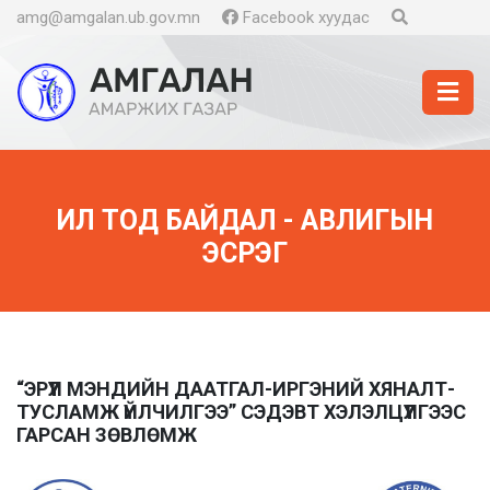
amg@amgalan.ub.gov.mn
Facebook хуудас
ИЛ ТОД БАЙДАЛ - АВЛИГЫН
ЭСРЭГ
“ЭРҮҮЛ МЭНДИЙН ДААТГАЛ-ИРГЭНИЙ ХЯНАЛТ-
ТУСЛАМЖ ҮЙЛЧИЛГЭЭ” СЭДЭВТ ХЭЛЭЛЦҮҮЛГЭЭС
ГАРСАН ЗӨВЛӨМЖ