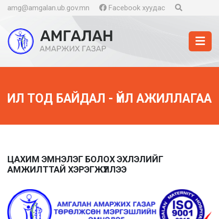
amg@amgalan.ub.gov.mn
Facebook хуудас
ИЛ ТОД БАЙДАЛ - ҮЙЛ АЖИЛЛАГАА
ЦАХИМ ЭМНЭЛЭГ БОЛОХ ЭХЛЭЛИЙГ
АМЖИЛТТАЙ ХЭРЭГЖҮҮЛЛЭЭ