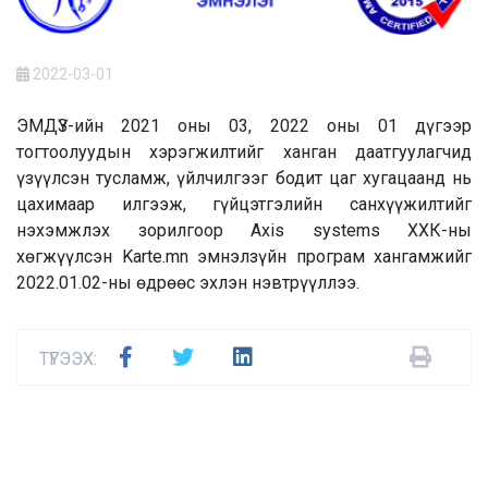
2022-03-01
ЭМДҮЗ-ийн 2021 оны 03, 2022 оны 01 дүгээр
тогтоолуудын хэрэгжилтийг ханган даатгуулагчид
үзүүлсэн тусламж, үйлчилгээг бодит цаг хугацаанд нь
цахимаар илгээж, гүйцэтгэлийн санхүүжилтийг
нэхэмжлэх зорилгоор Axis systems ХХК-ны
хөгжүүлсэн Karte.mn эмнэлзүйн програм хангамжийг
2022.01.02-ны өдрөөс эхлэн нэвтрүүллээ.
ТҮГЭЭХ: