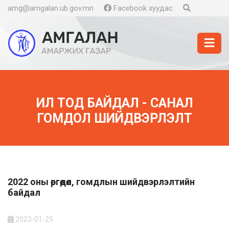
amg@amgalan.ub.gov.mn
Facebook хуудас
ИЛ ТОД БАЙДАЛ - САНАЛ
ГОМДОЛ ШИЙДВЭРЛЭЛТ
2022 оны өргөдөл, гомдлын шийдвэрлэлтийн
байдал
2023-01-25